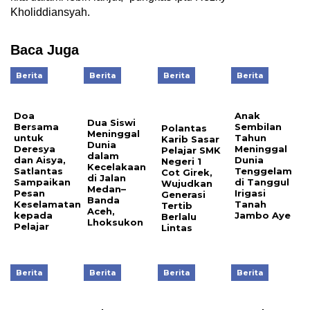
Kholiddiansyah.
Baca Juga
Berita
Berita
Berita
Berita
Anak
Doa
Dua Siswi
Sembilan
Bersama
Polantas
Meninggal
Tahun
untuk
Karib Sasar
Dunia
Meninggal
Deresya
Pelajar SMK
dalam
Dunia
dan Aisya,
Negeri 1
Kecelakaan
Tenggelam
Satlantas
Cot Girek,
di Jalan
di Tanggul
Sampaikan
Wujudkan
Medan–
Irigasi
Pesan
Generasi
Banda
Tanah
Keselamatan
Tertib
Aceh,
Jambo Aye
kepada
Berlalu
Lhoksukon
Pelajar
Lintas
Berita
Berita
Berita
Berita