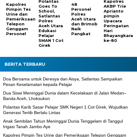
Polantas
Kapolres
Kapolres
48
Goes To
AKBP Trie
Pimpin Tes
Personel
School,
Aprianto
Urine dan
Polres
Satlantas
pimpin
Pemeriksaan
Aceh Utara
Polres
Upacara
Telepon
dan Brimob
Aceh Utara
Peringatan
Genggam
Naik
Edukasi
Hari
Personel
Pangkat
Pelajar
Bhayangkara
SMAN 1 Cot
ke-80
Girek
BERITA TERBARU
Doa Bersama untuk Deresya dan Aisya, Satlantas Sampaikan
Pesan Keselamatan kepada Pelajar
Dua Siswi Meninggal Dunia dalam Kecelakaan di Jalan Medan–
Banda Aceh, Lhoksukon
Polantas Karib Sasar Pelajar SMK Negeri 1 Cot Girek, Wujudkan
Generasi Tertib Berlalu Lintas
Anak Sembilan Tahun Meninggal Dunia Tenggelam di Tanggul
Irigasi Tanah Jambo Aye
Kapolres Pimpin Tes Urine dan Pemeriksaan Telepon Genggam