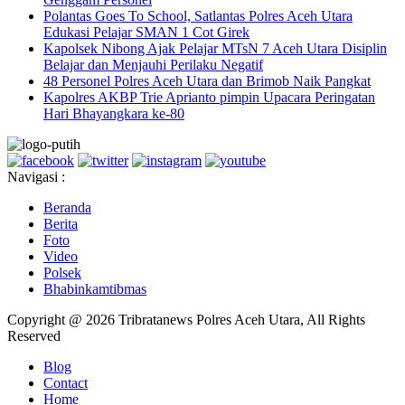
Polantas Goes To School, Satlantas Polres Aceh Utara
Edukasi Pelajar SMAN 1 Cot Girek
Kapolsek Nibong Ajak Pelajar MTsN 7 Aceh Utara Disiplin
Belajar dan Menjauhi Perilaku Negatif
48 Personel Polres Aceh Utara dan Brimob Naik Pangkat
Kapolres AKBP Trie Aprianto pimpin Upacara Peringatan
Hari Bhayangkara ke-80
Navigasi :
Beranda
Berita
Foto
Video
Polsek
Bhabinkamtibmas
Copyright @ 2026 Tribratanews Polres Aceh Utara, All Rights
Reserved
Blog
Contact
Home