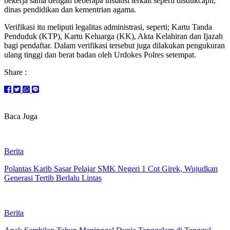
bekerja sama dengan beberapa instansi terkait seperti disdukcapil,
dinas pendidikan dan kementrian agama.
Verifikasi itu meliputi legalitas administrasi, seperti; Kartu Tanda
Penduduk (KTP), Kartu Keluarga (KK), Akta Kelahiran dan Ijazah
bagi pendaftar. Dalam verifikasi tersebut juga dilakukan pengukuran
ulang tinggi dan berat badan oleh Urdokes Polres setempat.
Share :
Baca Juga
Berita
Polantas Karib Sasar Pelajar SMK Negeri 1 Cot Girek, Wujudkan
Generasi Tertib Berlalu Lintas
Berita