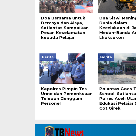
Doa Bersama untuk
Dua Siswi Menin
Deresya dan Aisya,
Dunia dalam
Satlantas Sampaikan
Kecelakaan di J
Pesan Keselamatan
Medan–Banda Ac
kepada Pelajar
Lhoksukon
Berita
Berita
Kapolres Pimpin Tes
Polantas Goes 
Urine dan Pemeriksaan
School, Satlanta
Telepon Genggam
Polres Aceh Uta
Personel
Edukasi Pelajar
Cot Girek