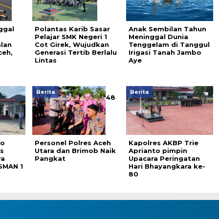
ggal
Polantas Karib Sasar
Anak Sembilan Tahun
Pelajar SMK Negeri 1
Meninggal Dunia
alan
Cot Girek, Wujudkan
Tenggelam di Tanggul
eh,
Generasi Tertib Berlalu
Irigasi Tanah Jambo
Lintas
Aye
Berita
Berita
48
To
Personel Polres Aceh
Kapolres AKBP Trie
s
Utara dan Brimob Naik
Aprianto pimpin
ra
Pangkat
Upacara Peringatan
 SMAN 1
Hari Bhayangkara ke-
80