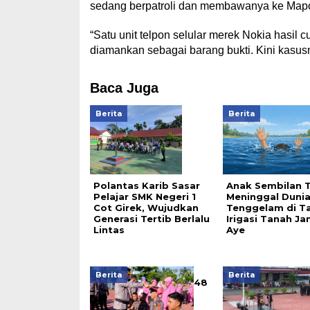
sedang berpatroli dan membawanya ke Mapo
“Satu unit telpon selular merek Nokia hasil c
diamankan sebagai barang bukti. Kini kasu
Baca Juga
Berita
Berita
Polantas Karib Sasar
Anak Sembilan 
Pelajar SMK Negeri 1
Meninggal Duni
Cot Girek, Wujudkan
Tenggelam di T
Generasi Tertib Berlalu
Irigasi Tanah J
Lintas
Aye
Berita
Berita
48