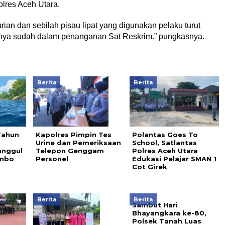
lres Aceh Utara.
urian dan sebilah pisau lipat yang digunakan pelaku turut
snya sudah dalam penanganan Sat Reskrim.” pungkasnya.
Berita
Berita
Tahun
Kapolres Pimpin Tes
Polantas Goes To
a
Urine dan Pemeriksaan
School, Satlantas
anggul
Telepon Genggam
Polres Aceh Utara
ambo
Personel
Edukasi Pelajar SMAN 1
Cot Girek
Berita
Berita
Sambut Hari
Bhayangkara ke-80,
Polsek Tanah Luas