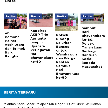
Lintas
Berita
Berita
Berita
Berita
Sambut
Kapolres
Hari
48
AKBP Trie
Polsek
Bhayangkara
Personel
Aprianto
Nibong
ke-80,
Polres
pimpin
Salurkan
Polsek
Aceh Utara
Upacara
Bansos
Tanah Luas
dan Brimob
Peringatan
untuk
Berbagi
Naik
Hari
Warakawuri
Bantuan
Pangkat
Bhayangkara
dan Warga
Sosial
ke-80
Rentan
kepada
Sambut
Masyarakat
Hari
Bhayangkara
ke-80
BERITA TERBARU
Polantas Karib Sasar Pelajar SMK Negeri 1 Cot Girek, Wujudkan