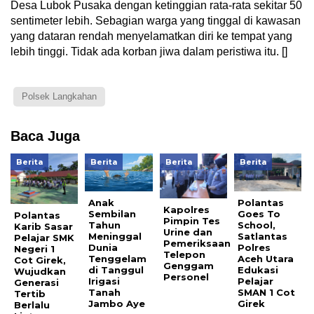
Desa Lubok Pusaka dengan ketinggian rata-rata sekitar 50
sentimeter lebih. Sebagian warga yang tinggal di kawasan
yang dataran rendah menyelamatkan diri ke tempat yang
lebih tinggi. Tidak ada korban jiwa dalam peristiwa itu. []
Polsek Langkahan
Baca Juga
Berita
Berita
Berita
Berita
Anak
Polantas
Kapolres
Sembilan
Goes To
Polantas
Pimpin Tes
Tahun
School,
Karib Sasar
Urine dan
Meninggal
Satlantas
Pelajar SMK
Pemeriksaan
Dunia
Polres
Negeri 1
Telepon
Tenggelam
Aceh Utara
Cot Girek,
Genggam
di Tanggul
Edukasi
Wujudkan
Personel
Irigasi
Pelajar
Generasi
Tanah
SMAN 1 Cot
Tertib
Jambo Aye
Girek
Berlalu