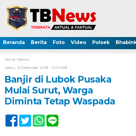
Beranda
Berita
Foto
Video
Polsek
Bhabin
Home /
Berita
Sabtu, 15 Desember 2018 - 11:01 WIB
Banjir di Lubok Pusaka
Mulai Surut, Warga
Diminta Tetap Waspada