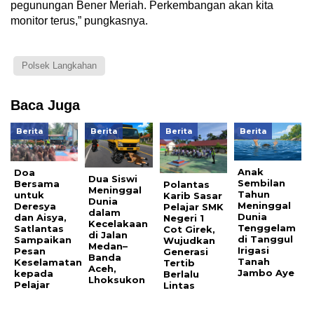
pegunungan Bener Meriah. Perkembangan akan kita
monitor terus,” pungkasnya.
Polsek Langkahan
Baca Juga
Berita
Berita
Berita
Berita
Anak
Doa
Dua Siswi
Sembilan
Bersama
Polantas
Meninggal
Tahun
untuk
Karib Sasar
Dunia
Meninggal
Deresya
Pelajar SMK
dalam
Dunia
dan Aisya,
Negeri 1
Kecelakaan
Tenggelam
Satlantas
Cot Girek,
di Jalan
di Tanggul
Sampaikan
Wujudkan
Medan–
Irigasi
Pesan
Generasi
Banda
Tanah
Keselamatan
Tertib
Aceh,
Jambo Aye
kepada
Berlalu
Lhoksukon
Pelajar
Lintas