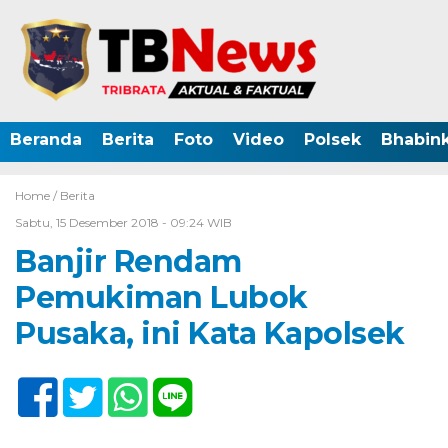
Beranda
Berita
Foto
Video
Polsek
Bhabin
Home /
Berita
Sabtu, 15 Desember 2018 - 09:24 WIB
Banjir Rendam
Pemukiman Lubok
Pusaka, ini Kata Kapolsek