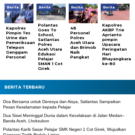
Berita
Berita
Berita
Berita
Polantas
Kapolres
Kapolres
48
Goes To
AKBP Trie
Pimpin Tes
Personel
School,
Aprianto
Urine dan
Polres
Satlantas
pimpin
Pemeriksaan
Aceh Utara
Polres
Upacara
Telepon
dan Brimob
Aceh Utara
Peringatan
Genggam
Naik
Edukasi
Hari
Personel
Pangkat
Pelajar
Bhayangkara
SMAN 1 Cot
ke-80
Girek
BERITA TERBARU
Doa Bersama untuk Deresya dan Aisya, Satlantas Sampaikan
Pesan Keselamatan kepada Pelajar
Dua Siswi Meninggal Dunia dalam Kecelakaan di Jalan Medan–
Banda Aceh, Lhoksukon
Polantas Karib Sasar Pelajar SMK Negeri 1 Cot Girek, Wujudkan
Generasi Tertib Berlalu Lintas