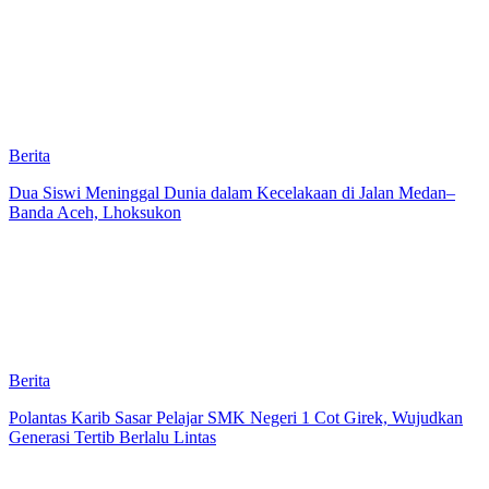
Berita
Dua Siswi Meninggal Dunia dalam Kecelakaan di Jalan Medan–
Banda Aceh, Lhoksukon
Berita
Polantas Karib Sasar Pelajar SMK Negeri 1 Cot Girek, Wujudkan
Generasi Tertib Berlalu Lintas