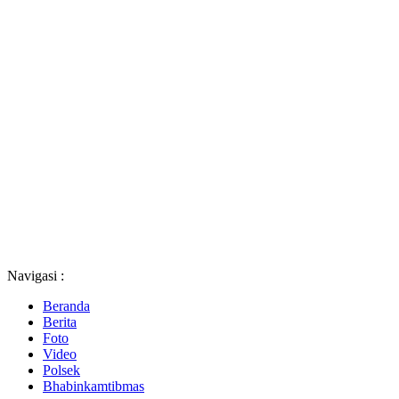
Navigasi :
Beranda
Berita
Foto
Video
Polsek
Bhabinkamtibmas