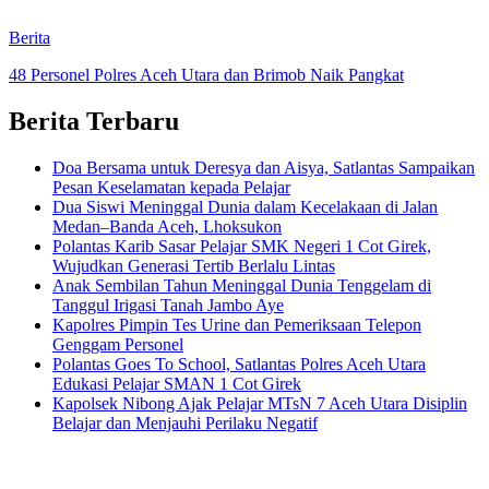
Berita
48 Personel Polres Aceh Utara dan Brimob Naik Pangkat
Berita Terbaru
Doa Bersama untuk Deresya dan Aisya, Satlantas Sampaikan
Pesan Keselamatan kepada Pelajar
Dua Siswi Meninggal Dunia dalam Kecelakaan di Jalan
Medan–Banda Aceh, Lhoksukon
Polantas Karib Sasar Pelajar SMK Negeri 1 Cot Girek,
Wujudkan Generasi Tertib Berlalu Lintas
Anak Sembilan Tahun Meninggal Dunia Tenggelam di
Tanggul Irigasi Tanah Jambo Aye
Kapolres Pimpin Tes Urine dan Pemeriksaan Telepon
Genggam Personel
Polantas Goes To School, Satlantas Polres Aceh Utara
Edukasi Pelajar SMAN 1 Cot Girek
Kapolsek Nibong Ajak Pelajar MTsN 7 Aceh Utara Disiplin
Belajar dan Menjauhi Perilaku Negatif