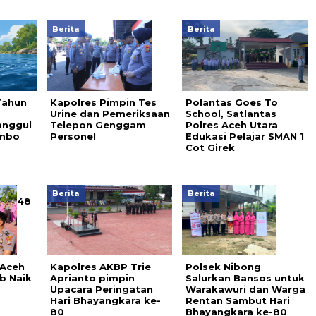
Berita
Berita
Tahun
Kapolres Pimpin Tes
Polantas Goes To
a
Urine dan Pemeriksaan
School, Satlantas
anggul
Telepon Genggam
Polres Aceh Utara
ambo
Personel
Edukasi Pelajar SMAN 1
Cot Girek
Berita
Berita
48
 Aceh
Kapolres AKBP Trie
Polsek Nibong
b Naik
Aprianto pimpin
Salurkan Bansos untuk
Upacara Peringatan
Warakawuri dan Warga
Hari Bhayangkara ke-
Rentan Sambut Hari
80
Bhayangkara ke-80