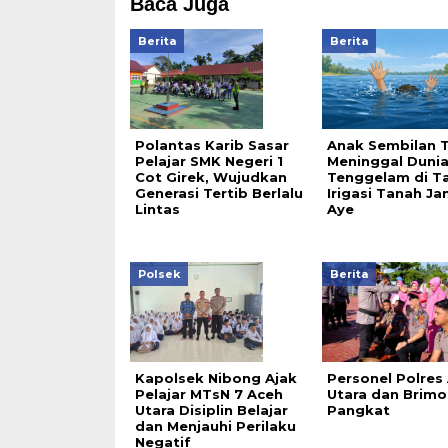
Baca Juga
Berita
Berita
Polantas Karib Sasar
Anak Sembilan 
Pelajar SMK Negeri 1
Meninggal Duni
Cot Girek, Wujudkan
Tenggelam di T
Generasi Tertib Berlalu
Irigasi Tanah J
Lintas
Aye
Polsek
Berita
Kapolsek Nibong Ajak
Personel Polres
Pelajar MTsN 7 Aceh
Utara dan Brimo
Utara Disiplin Belajar
Pangkat
dan Menjauhi Perilaku
Negatif