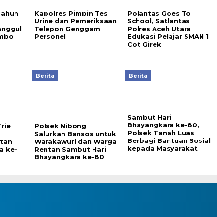
Tahun
Kapolres Pimpin Tes
Polantas Goes To
a
Urine dan Pemeriksaan
School, Satlantas
anggul
Telepon Genggam
Polres Aceh Utara
ambo
Personel
Edukasi Pelajar SMAN 1
Cot Girek
Berita
Berita
Sambut Hari
Bhayangkara ke-80,
rie
Polsek Nibong
Polsek Tanah Luas
Salurkan Bansos untuk
Berbagi Bantuan Sosial
atan
Warakawuri dan Warga
kepada Masyarakat
a ke-
Rentan Sambut Hari
Bhayangkara ke-80