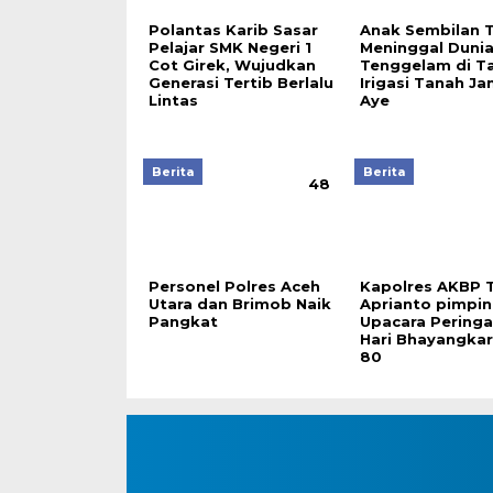
Polantas Karib Sasar
Anak Sembilan 
Pelajar SMK Negeri 1
Meninggal Duni
Cot Girek, Wujudkan
Tenggelam di T
Generasi Tertib Berlalu
Irigasi Tanah J
Lintas
Aye
Berita
Berita
48
Personel Polres Aceh
Kapolres AKBP T
Utara dan Brimob Naik
Aprianto pimpin
Pangkat
Upacara Pering
Hari Bhayangkar
80