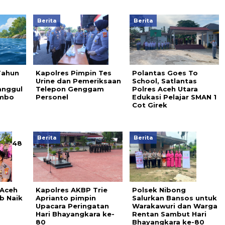
Berita
Berita
Tahun
Kapolres Pimpin Tes
Polantas Goes To
a
Urine dan Pemeriksaan
School, Satlantas
anggul
Telepon Genggam
Polres Aceh Utara
ambo
Personel
Edukasi Pelajar SMAN 1
Cot Girek
Berita
Berita
48
 Aceh
Kapolres AKBP Trie
Polsek Nibong
b Naik
Aprianto pimpin
Salurkan Bansos untuk
Upacara Peringatan
Warakawuri dan Warga
Hari Bhayangkara ke-
Rentan Sambut Hari
80
Bhayangkara ke-80