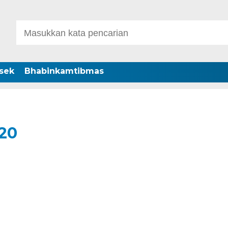
sek
Bhabinkamtibmas
20