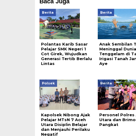
Baca Juga
Berita
Berita
Polantas Karib Sasar
Anak Sembilan 
Pelajar SMK Negeri 1
Meninggal Duni
Cot Girek, Wujudkan
Tenggelam di T
Generasi Tertib Berlalu
Irigasi Tanah J
Lintas
Aye
Polsek
Berita
Kapolsek Nibong Ajak
Personel Polres
Pelajar MTsN 7 Aceh
Utara dan Brimo
Utara Disiplin Belajar
Pangkat
dan Menjauhi Perilaku
Negatif