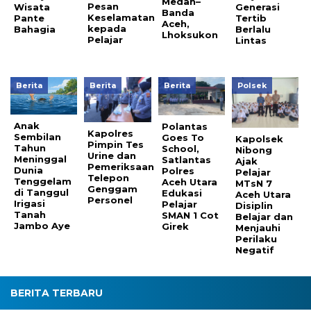
Medan–
Pesan
Wisata
Generasi
Banda
Keselamatan
Pante
Tertib
Aceh,
kepada
Bahagia
Berlalu
Lhoksukon
Pelajar
Lintas
Berita
Berita
Berita
Polsek
Anak
Polantas
Kapolres
Sembilan
Goes To
Kapolsek
Pimpin Tes
Tahun
School,
Nibong
Urine dan
Meninggal
Satlantas
Ajak
Pemeriksaan
Dunia
Polres
Pelajar
Telepon
Tenggelam
Aceh Utara
MTsN 7
Genggam
di Tanggul
Edukasi
Aceh Utara
Personel
Irigasi
Pelajar
Disiplin
Tanah
SMAN 1 Cot
Belajar dan
Jambo Aye
Girek
Menjauhi
Perilaku
Negatif
BERITA TERBARU