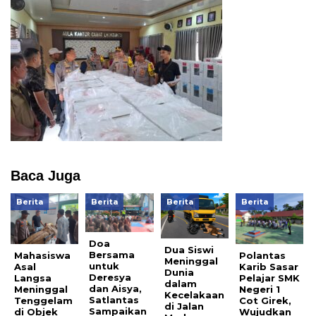
Baca Juga
Berita
Berita
Berita
Berita
Doa
Dua Siswi
Bersama
Mahasiswa
Polantas
Meninggal
untuk
Asal
Karib Sasar
Dunia
Deresya
Langsa
Pelajar SMK
dalam
dan Aisya,
Meninggal
Negeri 1
Kecelakaan
Satlantas
Tenggelam
Cot Girek,
di Jalan
Sampaikan
di Objek
Wujudkan