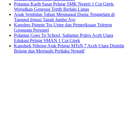
Polantas Karib Sasar Pelajar SMK Negeri 1 Cot Girek,
Wujudkan Generasi Tertib Berlalu Lintas
Anak Sembilan Tahun Meninggal Dunia Tenggelam di
Tanggul Irigasi Tanah Jambo Aye
Kapolres Pimpin Tes Urine dan Pemeriksaan Telepon
Genggam Personel
Polantas Goes To School, Satlantas Polres Aceh Utara
Edukasi Pelajar SMAN 1 Cot Girek
Kapolsek Nibong Ajak Pelajar MTsN 7 Aceh Utara Disiplin
Belajar dan Menjauhi Perilaku Negatif