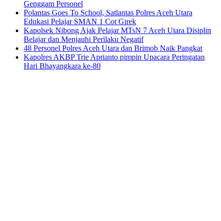
Genggam Personel
Polantas Goes To School, Satlantas Polres Aceh Utara
Edukasi Pelajar SMAN 1 Cot Girek
Kapolsek Nibong Ajak Pelajar MTsN 7 Aceh Utara Disiplin
Belajar dan Menjauhi Perilaku Negatif
48 Personel Polres Aceh Utara dan Brimob Naik Pangkat
Kapolres AKBP Trie Aprianto pimpin Upacara Peringatan
Hari Bhayangkara ke-80