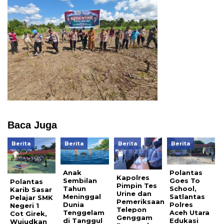
Baca Juga
Berita
Berita
Berita
Berita
Anak
Polantas
Kapolres
Sembilan
Goes To
Polantas
Pimpin Tes
Tahun
School,
Karib Sasar
Urine dan
Meninggal
Satlantas
Pelajar SMK
Pemeriksaan
Dunia
Polres
Negeri 1
Telepon
Tenggelam
Aceh Utara
Cot Girek,
Genggam
di Tanggul
Edukasi
Wujudkan