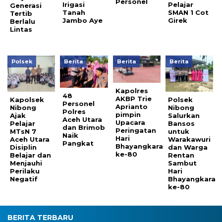
Personel
Irigasi
Pelajar
Generasi
Tanah
SMAN 1 Cot
Tertib
Jambo Aye
Girek
Berlalu
Lintas
Polsek
Berita
Berita
Berita
Kapolres
48
AKBP Trie
Kapolsek
Polsek
Personel
Aprianto
Nibong
Nibong
Polres
pimpin
Ajak
Salurkan
Aceh Utara
Upacara
Pelajar
Bansos
dan Brimob
Peringatan
MTsN 7
untuk
Naik
Hari
Aceh Utara
Warakawuri
Pangkat
Bhayangkara
Disiplin
dan Warga
ke-80
Belajar dan
Rentan
Menjauhi
Sambut
Perilaku
Hari
Negatif
Bhayangkara
ke-80
BERITA TERBARU