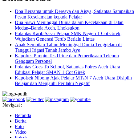
Doa Bersama untuk Deresya dan Aisya, Satlantas Sampaikan
Pesan Keselamatan kepada Pelajar
Dua Siswi Meninggal Dunia dalam Kecelakaan di Jalan
Medan–Banda Aceh, Lhoksukon
Polantas Karib Sasar Pelajar SMK Negeri 1 Cot Girek,
Wujudkan Generasi Tertib Berlalu Lintas
Anak Sembilan Tahun Meninggal Dunia Tenggelam di
Tanggul Irigasi Tanah Jambo Aye
Kapolres Pimpin Tes Urine dan Pemeriksaan Telepon
Genggam Personel
Polantas Goes To School, Satlantas Polres Aceh Utara
Edukasi Pelajar SMAN 1 Cot Girek
Kapolsek Nibong Ajak Pelajar MTsN 7 Aceh Utara Disiplin
Belajar dan Menjauhi Perilaku Negatif
Navigasi :
Beranda
Berita
Foto
Video
Polsek