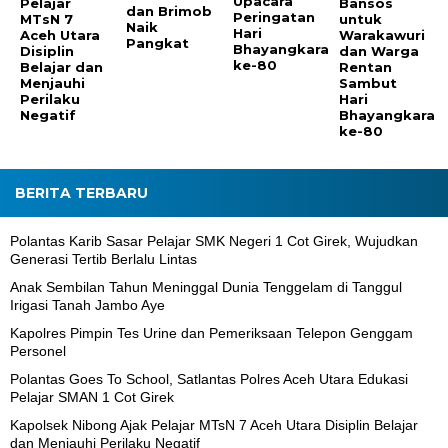
Upacara
Pelajar
Bansos
dan Brimob
Peringatan
MTsN 7
untuk
Naik
Hari
Aceh Utara
Warakawuri
Pangkat
Bhayangkara
Disiplin
dan Warga
ke-80
Belajar dan
Rentan
Menjauhi
Sambut
Perilaku
Hari
Negatif
Bhayangkara
ke-80
BERITA TERBARU
Polantas Karib Sasar Pelajar SMK Negeri 1 Cot Girek, Wujudkan
Generasi Tertib Berlalu Lintas
Anak Sembilan Tahun Meninggal Dunia Tenggelam di Tanggul
Irigasi Tanah Jambo Aye
Kapolres Pimpin Tes Urine dan Pemeriksaan Telepon Genggam
Personel
Polantas Goes To School, Satlantas Polres Aceh Utara Edukasi
Pelajar SMAN 1 Cot Girek
Kapolsek Nibong Ajak Pelajar MTsN 7 Aceh Utara Disiplin Belajar
dan Menjauhi Perilaku Negatif