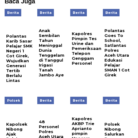
Baca Juga
Berita
Berita
Berita
Berita
Anak
Polantas
Kapolres
Sembilan
Goes To
Polantas
Pimpin Tes
Tahun
School,
Karib Sasar
Urine dan
Meninggal
Satlantas
Pelajar SMK
Pemeriksaan
Dunia
Polres
Negeri 1
Telepon
Tenggelam
Aceh Utara
Cot Girek,
Genggam
di Tanggul
Edukasi
Wujudkan
Personel
Irigasi
Pelajar
Generasi
Tanah
SMAN 1 Cot
Tertib
Jambo Aye
Girek
Berlalu
Lintas
Polsek
Berita
Berita
Berita
Kapolres
48
AKBP Trie
Kapolsek
Polsek
Personel
Aprianto
Nibong
Nibong
Polres
pimpin
Ajak
Salurkan
Aceh Utara