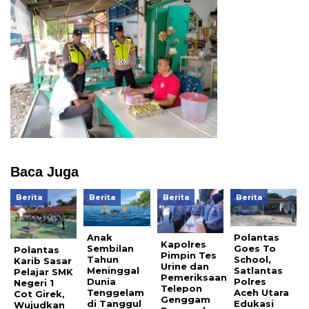
Baca Juga
Berita
Berita
Berita
Berita
Anak
Polantas
Kapolres
Sembilan
Goes To
Polantas
Pimpin Tes
Tahun
School,
Karib Sasar
Urine dan
Meninggal
Satlantas
Pelajar SMK
Pemeriksaan
Dunia
Polres
Negeri 1
Telepon
Tenggelam
Aceh Utara
Cot Girek,
Genggam
di Tanggul
Edukasi
Wujudkan