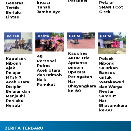
Personel
Irigasi
Pelajar
Generasi
Tanah
SMAN 1 Cot
Tertib
Jambo Aye
Girek
Berlalu
Lintas
Polsek
Berita
Berita
Berita
Kapolres
48
AKBP Trie
Kapolsek
Polsek
Personel
Aprianto
Nibong
Nibong
Polres
pimpin
Ajak
Salurkan
Aceh Utara
Upacara
Pelajar
Bansos
dan Brimob
Peringatan
MTsN 7
untuk
Naik
Hari
Aceh Utara
Warakawuri
Pangkat
Bhayangkara
Disiplin
dan Warga
ke-80
Belajar dan
Rentan
Menjauhi
Sambut
Perilaku
Hari
Negatif
Bhayangkara
ke-80
BERITA TERBARU