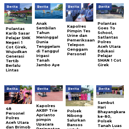
Berita
Berita
Berita
Berita
Anak
Polantas
Kapolres
Sembilan
Goes To
Polantas
Pimpin Tes
Tahun
School,
Karib Sasar
Urine dan
Meninggal
Satlantas
Pelajar SMK
Pemeriksaan
Dunia
Polres
Negeri 1
Telepon
Tenggelam
Aceh Utara
Cot Girek,
Genggam
di Tanggul
Edukasi
Wujudkan
Personel
Irigasi
Pelajar
Generasi
Tanah
SMAN 1 Cot
Tertib
Jambo Aye
Girek
Berlalu
Lintas
Berita
Berita
Berita
Berita
Sambut
Kapolres
Hari
48
AKBP Trie
Polsek
Bhayangkara
Personel
Aprianto
Nibong
ke-80,
Polres
pimpin
Salurkan
Polsek
Aceh Utara
Upacara
Bansos
Tanah Luas
dan Brimob
Peringatan