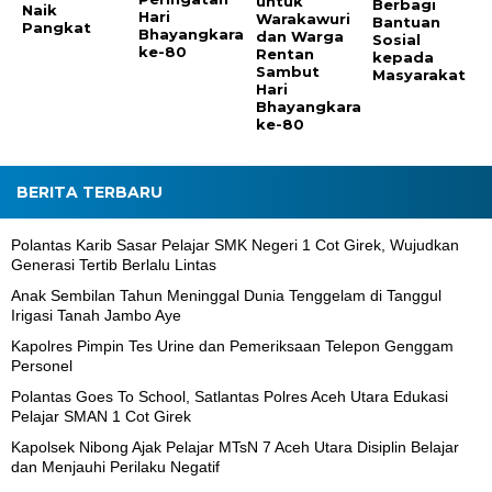
untuk
Berbagi
Naik
Hari
Warakawuri
Bantuan
Pangkat
Bhayangkara
dan Warga
Sosial
ke-80
Rentan
kepada
Sambut
Masyarakat
Hari
Bhayangkara
ke-80
BERITA TERBARU
Polantas Karib Sasar Pelajar SMK Negeri 1 Cot Girek, Wujudkan
Generasi Tertib Berlalu Lintas
Anak Sembilan Tahun Meninggal Dunia Tenggelam di Tanggul
Irigasi Tanah Jambo Aye
Kapolres Pimpin Tes Urine dan Pemeriksaan Telepon Genggam
Personel
Polantas Goes To School, Satlantas Polres Aceh Utara Edukasi
Pelajar SMAN 1 Cot Girek
Kapolsek Nibong Ajak Pelajar MTsN 7 Aceh Utara Disiplin Belajar
dan Menjauhi Perilaku Negatif