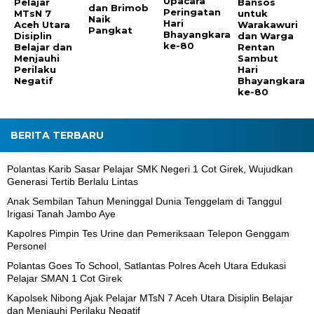
Upacara
Pelajar
Bansos
dan Brimob
Peringatan
MTsN 7
untuk
Naik
Hari
Aceh Utara
Warakawuri
Pangkat
Bhayangkara
Disiplin
dan Warga
ke-80
Belajar dan
Rentan
Menjauhi
Sambut
Perilaku
Hari
Negatif
Bhayangkara
ke-80
BERITA TERBARU
Polantas Karib Sasar Pelajar SMK Negeri 1 Cot Girek, Wujudkan
Generasi Tertib Berlalu Lintas
Anak Sembilan Tahun Meninggal Dunia Tenggelam di Tanggul
Irigasi Tanah Jambo Aye
Kapolres Pimpin Tes Urine dan Pemeriksaan Telepon Genggam
Personel
Polantas Goes To School, Satlantas Polres Aceh Utara Edukasi
Pelajar SMAN 1 Cot Girek
Kapolsek Nibong Ajak Pelajar MTsN 7 Aceh Utara Disiplin Belajar
dan Menjauhi Perilaku Negatif