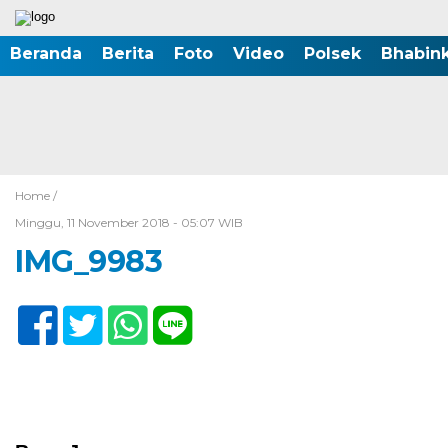
Beranda
Berita
Foto
Video
Polsek
Bhabin
Home /
Minggu, 11 November 2018 - 05:07 WIB
IMG_9983