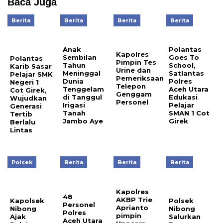
Baca Juga
Berita
Berita
Berita
Berita
Anak
Polantas
Kapolres
Sembilan
Goes To
Polantas
Pimpin Tes
Tahun
School,
Karib Sasar
Urine dan
Meninggal
Satlantas
Pelajar SMK
Pemeriksaan
Dunia
Polres
Negeri 1
Telepon
Tenggelam
Aceh Utara
Cot Girek,
Genggam
di Tanggul
Edukasi
Wujudkan
Personel
Irigasi
Pelajar
Generasi
Tanah
SMAN 1 Cot
Tertib
Jambo Aye
Girek
Berlalu
Lintas
Polsek
Berita
Berita
Berita
Kapolres
48
AKBP Trie
Kapolsek
Polsek
Personel
Aprianto
Nibong
Nibong
Polres
pimpin
Ajak
Salurkan
Aceh Utara