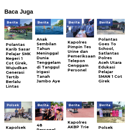
Baca Juga
Berita
Berita
Berita
Berita
Anak
Polantas
Kapolres
Sembilan
Goes To
Polantas
Pimpin Tes
Tahun
School,
Karib Sasar
Urine dan
Meninggal
Satlantas
Pelajar SMK
Pemeriksaan
Dunia
Polres
Negeri 1
Telepon
Tenggelam
Aceh Utara
Cot Girek,
Genggam
di Tanggul
Edukasi
Wujudkan
Personel
Irigasi
Pelajar
Generasi
Tanah
SMAN 1 Cot
Tertib
Jambo Aye
Girek
Berlalu
Lintas
Polsek
Berita
Berita
Berita
Kapolres
48
AKBP Trie
Kapolsek
Polsek
Personel