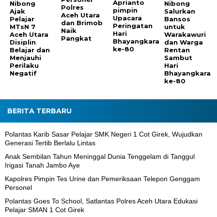
Aprianto
Nibong
Nibong
Polres
pimpin
Ajak
Salurkan
Aceh Utara
Upacara
Pelajar
Bansos
dan Brimob
Peringatan
MTsN 7
untuk
Naik
Hari
Aceh Utara
Warakawuri
Pangkat
Bhayangkara
Disiplin
dan Warga
ke-80
Belajar dan
Rentan
Menjauhi
Sambut
Perilaku
Hari
Negatif
Bhayangkara
ke-80
BERITA TERBARU
Polantas Karib Sasar Pelajar SMK Negeri 1 Cot Girek, Wujudkan
Generasi Tertib Berlalu Lintas
Anak Sembilan Tahun Meninggal Dunia Tenggelam di Tanggul
Irigasi Tanah Jambo Aye
Kapolres Pimpin Tes Urine dan Pemeriksaan Telepon Genggam
Personel
Polantas Goes To School, Satlantas Polres Aceh Utara Edukasi
Pelajar SMAN 1 Cot Girek