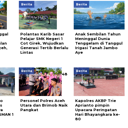
Berita
Berita
ggal
Polantas Karib Sasar
Anak Sembilan Tahun
Pelajar SMK Negeri 1
Meninggal Dunia
alan
Cot Girek, Wujudkan
Tenggelam di Tanggul
eh,
Generasi Tertib Berlalu
Irigasi Tanah Jambo
Lintas
Aye
Berita
Berita
48
To
Personel Polres Aceh
Kapolres AKBP Trie
s
Utara dan Brimob Naik
Aprianto pimpin
ra
Pangkat
Upacara Peringatan
 SMAN 1
Hari Bhayangkara ke-
80