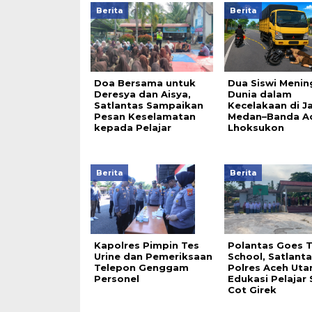
Berita
Berita
Doa Bersama untuk
Dua Siswi Menin
Deresya dan Aisya,
Dunia dalam
Satlantas Sampaikan
Kecelakaan di J
Pesan Keselamatan
Medan–Banda Ac
kepada Pelajar
Lhoksukon
Berita
Berita
Kapolres Pimpin Tes
Polantas Goes 
Urine dan Pemeriksaan
School, Satlanta
Telepon Genggam
Polres Aceh Uta
Personel
Edukasi Pelajar
Cot Girek