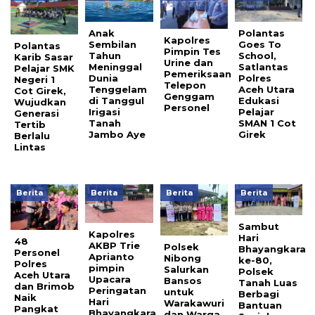
Anak
Polantas
Kapolres
Sembilan
Goes To
Polantas
Pimpin Tes
Tahun
School,
Karib Sasar
Urine dan
Meninggal
Satlantas
Pelajar SMK
Pemeriksaan
Dunia
Polres
Negeri 1
Telepon
Tenggelam
Aceh Utara
Cot Girek,
Genggam
di Tanggul
Edukasi
Wujudkan
Personel
Irigasi
Pelajar
Generasi
Tanah
SMAN 1 Cot
Tertib
Jambo Aye
Girek
Berlalu
Lintas
Berita
Berita
Berita
Berita
Sambut
Kapolres
Hari
48
AKBP Trie
Polsek
Bhayangkara
Personel
Aprianto
Nibong
ke-80,
Polres
pimpin
Salurkan
Polsek
Aceh Utara
Upacara
Bansos
Tanah Luas
dan Brimob
Peringatan
untuk
Berbagi
Naik
Hari
Warakawuri
Bantuan
Pangkat
Bhayangkara
dan Warga