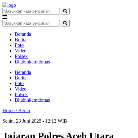
Beranda
Berita
Foto
Video
Polsek
Bhabinkamtibmas
Beranda
Berita
Foto
Video
Polsek
Bhabinkamtibmas
Home /
Berita
Senin, 23 Juni 2025 - 12:12 WIB
Jajaran Polres Aceh Utara