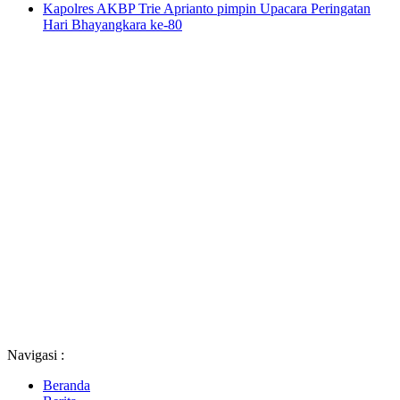
Kapolres AKBP Trie Aprianto pimpin Upacara Peringatan
Hari Bhayangkara ke-80
Navigasi :
Beranda