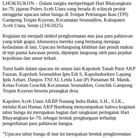
LHOKSUKON – Dalam rangka memperingati Hari Bhayangkara
ke-79, jajaran Polres Aceh Utara yang berada di wilayah pesisir
menggelar upacara tabur bunga di Tempat Pelelangan Ikan (TPI)
Gampong Teupin Kuyeun, Kecamatan Seunuddon, Kabupaten
Aceh Utara, Senin (23/6/2025).
Kegiatan ini menjadi simbol penghormatan atas jasa para pahlawan
yang telah gugur, khususnya mereka yang berjuang menjaga
kedaulatan di laut. Upacara berlangsung khidmat dan penuh makna
di tepi pantai kawasan pesisir, dipimpin langsung oleh para pejabat
kepolisian dan unsur terkait.
Turut hadir dalam upacara ini antara lain Kapolsek Tanah Pasir AKP
Fauzan, Kapolsek Seunuddon Iptu Edi S, Kapolsubsektor Lapang
Ipda Azhari, Danpos TNI AL Letda Laut (P) Pariaman M. Manik,
Ketua Forum Geuchik Kecamatan Seunuddon, Geuchik Gampong
Teupin Kuyeun beserta perangkat desa.
Kapolres Aceh Utara AKBP Nanang Indra Bakti, S.H., S.I.K.,
melalui Kasi Humas AKP Bambang menyampaikan bahwa kegiatan
tabur bunga ini merupakan bagian dari rangkaian peringatan Hari
Bhayangkara ke-79, sebagai bentuk penghargaan terhadap
pengorbanan para pahlawan bangsa.
“Upacara tabur bunga di laut ini merupakan bentuk penghormatan