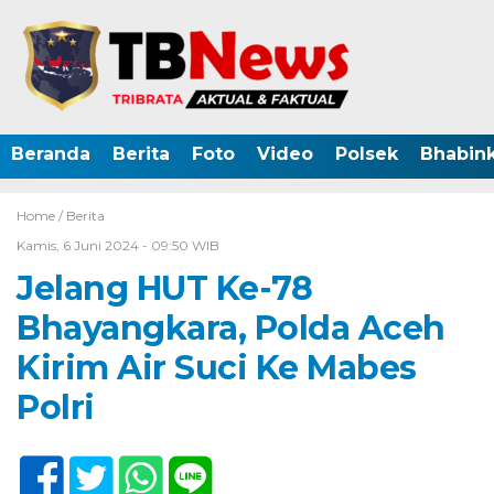
Beranda
Berita
Foto
Video
Polsek
Bhabin
Home /
Berita
Kamis, 6 Juni 2024 - 09:50 WIB
Jelang HUT Ke-78
Bhayangkara, Polda Aceh
Kirim Air Suci Ke Mabes
Polri