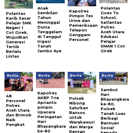
Anak
Polantas
Kapolres
Sembilan
Goes To
Polantas
Pimpin Tes
Tahun
School,
Karib Sasar
Urine dan
Meninggal
Satlantas
Pelajar SMK
Pemeriksaan
Dunia
Polres
Negeri 1
Telepon
Tenggelam
Aceh Utara
Cot Girek,
Genggam
di Tanggul
Edukasi
Wujudkan
Personel
Irigasi
Pelajar
Generasi
Tanah
SMAN 1 Cot
Tertib
Jambo Aye
Girek
Berlalu
Lintas
Berita
Berita
Berita
Berita
Sambut
Kapolres
Hari
48
AKBP Trie
Polsek
Bhayangkara
Personel
Aprianto
Nibong
ke-80,
Polres
pimpin
Salurkan
Polsek
Aceh Utara
Upacara
Bansos
Tanah Luas
dan Brimob
Peringatan
untuk
Berbagi
Naik
Hari
Warakawuri
Bantuan
Pangkat
Bhayangkara
dan Warga
Sosial
ke-80
Rentan
kepada