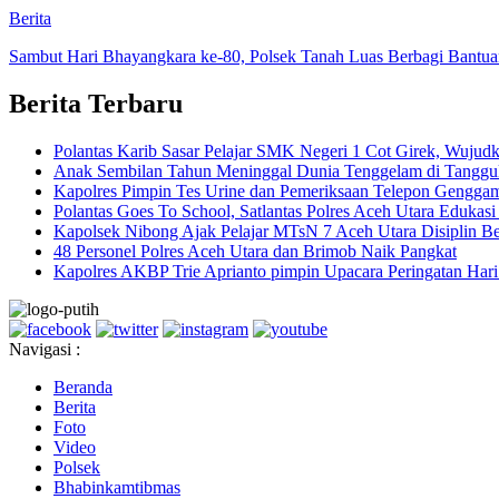
Berita
Sambut Hari Bhayangkara ke-80, Polsek Tanah Luas Berbagi Bantua
Berita Terbaru
Polantas Karib Sasar Pelajar SMK Negeri 1 Cot Girek, Wujudka
Anak Sembilan Tahun Meninggal Dunia Tenggelam di Tanggul
Kapolres Pimpin Tes Urine dan Pemeriksaan Telepon Genggam
Polantas Goes To School, Satlantas Polres Aceh Utara Edukas
Kapolsek Nibong Ajak Pelajar MTsN 7 Aceh Utara Disiplin Bel
48 Personel Polres Aceh Utara dan Brimob Naik Pangkat
Kapolres AKBP Trie Aprianto pimpin Upacara Peringatan Har
Navigasi :
Beranda
Berita
Foto
Video
Polsek
Bhabinkamtibmas