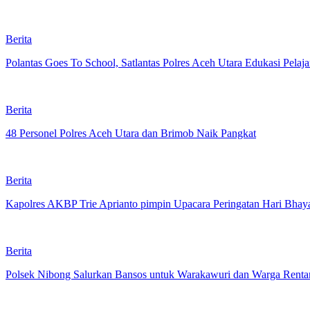
Berita
Polantas Goes To School, Satlantas Polres Aceh Utara Edukasi Pela
Berita
48 Personel Polres Aceh Utara dan Brimob Naik Pangkat
Berita
Kapolres AKBP Trie Aprianto pimpin Upacara Peringatan Hari Bhay
Berita
Polsek Nibong Salurkan Bansos untuk Warakawuri dan Warga Renta