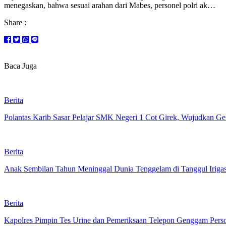
menegaskan, bahwa sesuai arahan dari Mabes, personel polri ak…
Share :
Baca Juga
Berita
Polantas Karib Sasar Pelajar SMK Negeri 1 Cot Girek, Wujudkan Gene
Berita
Anak Sembilan Tahun Meninggal Dunia Tenggelam di Tanggul Iriga
Berita
Kapolres Pimpin Tes Urine dan Pemeriksaan Telepon Genggam Pers