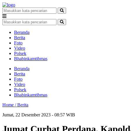
Beranda
Berita
Foto
Video
Polsek
Bhabinkamtibmas
Beranda
Berita
Foto
Video
Polsek
Bhabinkamtibmas
Home /
Berita
Jumat, 22 Desember 2023 - 08:57 WIB
Jumat Curhat Perdana, Kapold