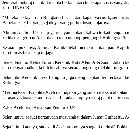
Jenderal bintang dua ikut membeberkan, dari beberapa kasus yang d
kartu UNHCR.
“Mereka berlayar dari Bangladesh sana dan kapalnya rusak, serta m
Bangladesh? Ini yang sejatinya yang perlu diusut,” ujarnya.
Alumni Akabri 1991 itu juga menyampaikan, bahwa terkait pengaman
ketidaksanggupan Aceh dalam menampung pengungsi Rohingya. Semoga
Sesuai tupoksinya, Achmad Kartiko telah memerintahkan para Kapolre
kamtibmas bisa tetap terjaga.
Sementara itu, Ketua Forum Keuchik Kuta Alam Alta Zaini, dalam k
dan menyampaikan keluh kesahnya secara langsung melalui program 
Selain itu, Keuchik Desa Lampulo juga mengucapkan terima kasih ke
Rohingya.
“Terima kasih Kapolda Aceh dan jajaran yang sudah maksimal dalam 
langsung situasi perairan Aceh. Ini adalah upaya yang patut diapresiasi
Polda Aceh Siap Amankan Pemilu 2024
Selanjutnya, sesuai pertanyaan masyarakat dalam Jumat Curhat itu,
Sejauh ini, katanya, situasi di Aceh umumnya sangat kondusif. Po