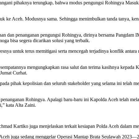
itangani pihaknya terungkap, bahwa modus pengungsi Rohingya Masuk 
asuk ke Aceh. Modusnya sama. Sehingga menimbulkan tanda tanya, ken
an dan penanganan pengungsi Rohingya, dirinya bersama Pangdam IM d
 bisa segera dicarikan solusi yang terbaik.
snya untuk terus memitigasi serta mencegah terjadinya konflik antar
esempatannya mengungkapkan rasa salut dan terima kasihnya kepada K
Jumat Curhat.
pada pihak kepolisian dan seluruh stakeholder yang selama ini tela
penanganan Rohingya. Apalagi baru-baru ini Kapolda Aceh telah melak
,” kata Alta Zaini.
 Achmad Kartiko juga menjelaskan terkait kesiapan Polda Aceh dalam 
lda Aceh juga sedang menggelar Operasi Mantap Brata Seulawah 2023