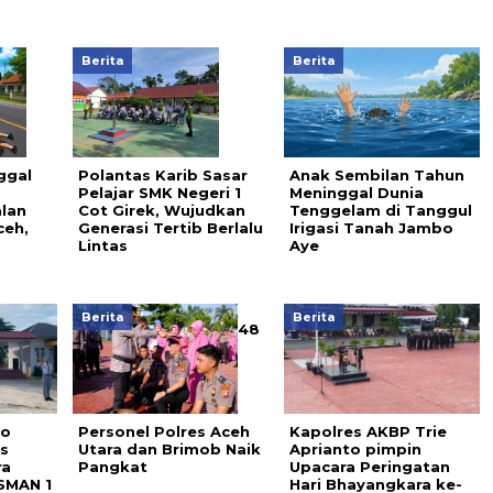
Berita
Berita
ggal
Polantas Karib Sasar
Anak Sembilan Tahun
Pelajar SMK Negeri 1
Meninggal Dunia
alan
Cot Girek, Wujudkan
Tenggelam di Tanggul
eh,
Generasi Tertib Berlalu
Irigasi Tanah Jambo
Lintas
Aye
Berita
Berita
48
To
Personel Polres Aceh
Kapolres AKBP Trie
s
Utara dan Brimob Naik
Aprianto pimpin
ra
Pangkat
Upacara Peringatan
 SMAN 1
Hari Bhayangkara ke-