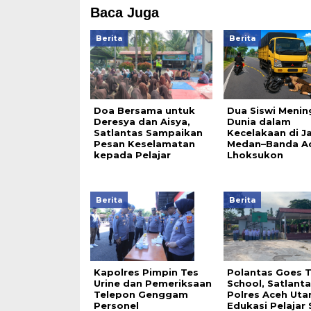
Baca Juga
Berita
Berita
Doa Bersama untuk
Dua Siswi Menin
Deresya dan Aisya,
Dunia dalam
Satlantas Sampaikan
Kecelakaan di J
Pesan Keselamatan
Medan–Banda Ac
kepada Pelajar
Lhoksukon
Berita
Berita
Kapolres Pimpin Tes
Polantas Goes 
Urine dan Pemeriksaan
School, Satlanta
Telepon Genggam
Polres Aceh Uta
Personel
Edukasi Pelajar