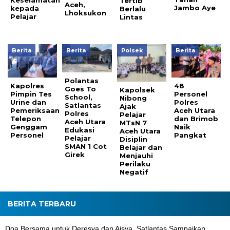
Tertib
Aceh,
Jambo Aye
kepada
Berlalu
Lhoksukon
Pelajar
Lintas
Berita
Berita
Polsek
Berita
Polantas
Kapolres
48
Goes To
Kapolsek
Pimpin Tes
Personel
School,
Nibong
Urine dan
Polres
Satlantas
Ajak
Pemeriksaan
Aceh Utara
Polres
Pelajar
Telepon
dan Brimob
Aceh Utara
MTsN 7
Genggam
Naik
Edukasi
Aceh Utara
Personel
Pangkat
Pelajar
Disiplin
SMAN 1 Cot
Belajar dan
Girek
Menjauhi
Perilaku
Negatif
BERITA TERBARU
Doa Bersama untuk Deresya dan Aisya, Satlantas Sampaikan