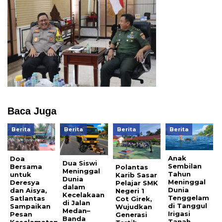
Baca Juga
Berita
Berita
Berita
Berita
Anak
Doa
Dua Siswi
Sembilan
Bersama
Polantas
Meninggal
Tahun
untuk
Karib Sasar
Dunia
Meninggal
Deresya
Pelajar SMK
dalam
Dunia
dan Aisya,
Negeri 1
Kecelakaan
Tenggelam
Satlantas
Cot Girek,
di Jalan
di Tanggul
Sampaikan
Wujudkan
Medan–
Irigasi
Pesan
Generasi
Banda
Tanah
Keselamatan