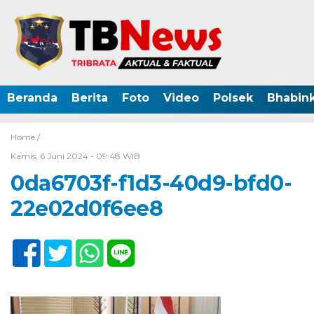
Beranda
Berita
Foto
Video
Polsek
Bhabin
Home /
Kamis, 6 Juni 2024 - 09:48 WIB
0da6703f-f1d3-40d9-bfd0-
22e02d0f6ee8