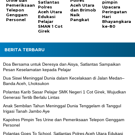
Urine dan
Polres
Satlantas
pimpin
Pemeriksaan
Aceh Utara
Polres
Upacara
Telepon
dan Brimob
Aceh Utara
Peringatan
Genggam
Naik
Edukasi
Hari
Personel
Pangkat
Pelajar
Bhayangkara
SMAN 1 Cot
ke-80
Girek
BERITA TERBARU
Doa Bersama untuk Deresya dan Aisya, Satlantas Sampaikan
Pesan Keselamatan kepada Pelajar
Dua Siswi Meninggal Dunia dalam Kecelakaan di Jalan Medan–
Banda Aceh, Lhoksukon
Polantas Karib Sasar Pelajar SMK Negeri 1 Cot Girek, Wujudkan
Generasi Tertib Berlalu Lintas
Anak Sembilan Tahun Meninggal Dunia Tenggelam di Tanggul
Irigasi Tanah Jambo Aye
Kapolres Pimpin Tes Urine dan Pemeriksaan Telepon Genggam
Personel
Polantas Goes To School, Satlantas Polres Aceh Utara Edukasi