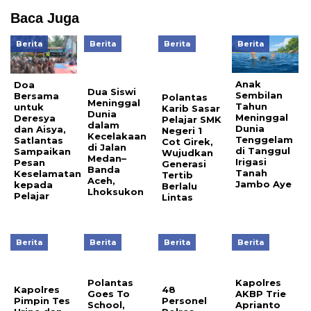
Baca Juga
Berita
Berita
Berita
Berita
Anak
Doa
Dua Siswi
Sembilan
Bersama
Polantas
Meninggal
Tahun
untuk
Karib Sasar
Dunia
Meninggal
Deresya
Pelajar SMK
dalam
Dunia
dan Aisya,
Negeri 1
Kecelakaan
Tenggelam
Satlantas
Cot Girek,
di Jalan
di Tanggul
Sampaikan
Wujudkan
Medan–
Irigasi
Pesan
Generasi
Banda
Tanah
Keselamatan
Tertib
Aceh,
Jambo Aye
kepada
Berlalu
Lhoksukon
Pelajar
Lintas
Berita
Berita
Berita
Berita
Polantas
Kapolres
Kapolres
48
Goes To
AKBP Trie
Pimpin Tes
Personel
School,
Aprianto