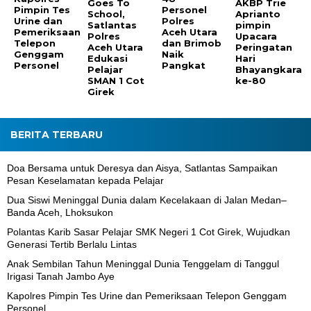
Goes To
AKBP Trie
Pimpin Tes
Personel
School,
Aprianto
Urine dan
Polres
Satlantas
pimpin
Pemeriksaan
Aceh Utara
Polres
Upacara
Telepon
dan Brimob
Aceh Utara
Peringatan
Genggam
Naik
Edukasi
Hari
Personel
Pangkat
Pelajar
Bhayangkara
SMAN 1 Cot
ke-80
Girek
BERITA TERBARU
Doa Bersama untuk Deresya dan Aisya, Satlantas Sampaikan
Pesan Keselamatan kepada Pelajar
Dua Siswi Meninggal Dunia dalam Kecelakaan di Jalan Medan–
Banda Aceh, Lhoksukon
Polantas Karib Sasar Pelajar SMK Negeri 1 Cot Girek, Wujudkan
Generasi Tertib Berlalu Lintas
Anak Sembilan Tahun Meninggal Dunia Tenggelam di Tanggul
Irigasi Tanah Jambo Aye
Kapolres Pimpin Tes Urine dan Pemeriksaan Telepon Genggam
Personel