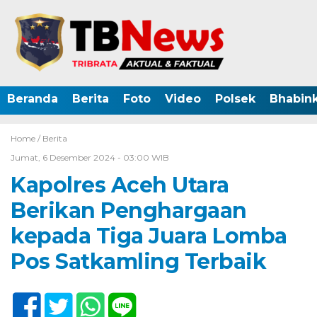
Beranda
Berita
Foto
Video
Polsek
Bhabin
Home /
Berita
Jumat, 6 Desember 2024 - 03:00 WIB
Kapolres Aceh Utara
Berikan Penghargaan
kepada Tiga Juara Lomba
Pos Satkamling Terbaik