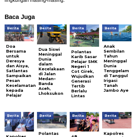
lingkungan masing-masing.
Baca Juga
Berita
Berita
Berita
Berita
Anak
Doa
Dua Siswi
Sembilan
Bersama
Polantas
Meninggal
Tahun
untuk
Karib Sasar
Dunia
Meninggal
Deresya
Pelajar SMK
dalam
Dunia
dan Aisya,
Negeri 1
Kecelakaan
Tenggelam
Satlantas
Cot Girek,
di Jalan
di Tanggul
Sampaikan
Wujudkan
Medan–
Irigasi
Pesan
Generasi
Banda
Tanah
Keselamatan
Tertib
Aceh,
Jambo Aye
kepada
Berlalu
Lhoksukon
Pelajar
Lintas
Berita
Berita
Berita
Berita
Polantas
Kapolres
Kapolres
48