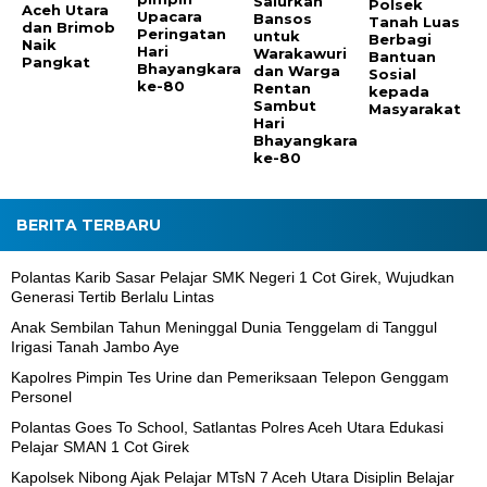
Salurkan
Polsek
Aceh Utara
Upacara
Bansos
Tanah Luas
dan Brimob
Peringatan
untuk
Berbagi
Naik
Hari
Warakawuri
Bantuan
Pangkat
Bhayangkara
dan Warga
Sosial
ke-80
Rentan
kepada
Sambut
Masyarakat
Hari
Bhayangkara
ke-80
BERITA TERBARU
Polantas Karib Sasar Pelajar SMK Negeri 1 Cot Girek, Wujudkan
Generasi Tertib Berlalu Lintas
Anak Sembilan Tahun Meninggal Dunia Tenggelam di Tanggul
Irigasi Tanah Jambo Aye
Kapolres Pimpin Tes Urine dan Pemeriksaan Telepon Genggam
Personel
Polantas Goes To School, Satlantas Polres Aceh Utara Edukasi
Pelajar SMAN 1 Cot Girek
Kapolsek Nibong Ajak Pelajar MTsN 7 Aceh Utara Disiplin Belajar