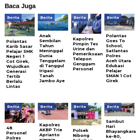
Baca Juga
Berita
Berita
Berita
Berita
Anak
Polantas
Kapolres
Sembilan
Goes To
Polantas
Pimpin Tes
Tahun
School,
Karib Sasar
Urine dan
Meninggal
Satlantas
Pelajar SMK
Pemeriksaan
Dunia
Polres
Negeri 1
Telepon
Tenggelam
Aceh Utara
Cot Girek,
Genggam
di Tanggul
Edukasi
Wujudkan
Personel
Irigasi
Pelajar
Generasi
Tanah
SMAN 1 Cot
Tertib
Jambo Aye
Girek
Berlalu
Lintas
Berita
Berita
Berita
Berita
Sambut
Kapolres
Hari
48
AKBP Trie
Polsek
Bhayangkara
Personel
Aprianto
Nibong
ke-80,
Polres
pimpin