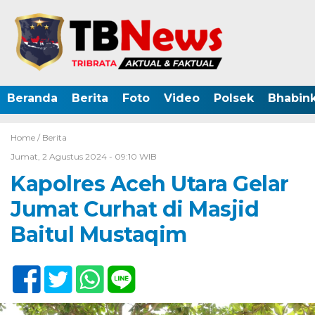
Beranda
Berita
Foto
Video
Polsek
Bhabin
Home /
Berita
Jumat, 2 Agustus 2024 - 09:10 WIB
Kapolres Aceh Utara Gelar
Jumat Curhat di Masjid
Baitul Mustaqim