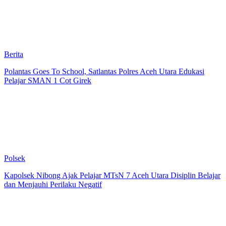
Berita
Polantas Goes To School, Satlantas Polres Aceh Utara Edukasi
Pelajar SMAN 1 Cot Girek
Polsek
Kapolsek Nibong Ajak Pelajar MTsN 7 Aceh Utara Disiplin Belajar
dan Menjauhi Perilaku Negatif