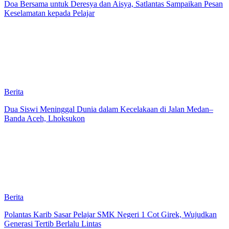
Doa Bersama untuk Deresya dan Aisya, Satlantas Sampaikan Pesan
Keselamatan kepada Pelajar
Berita
Dua Siswi Meninggal Dunia dalam Kecelakaan di Jalan Medan–
Banda Aceh, Lhoksukon
Berita
Polantas Karib Sasar Pelajar SMK Negeri 1 Cot Girek, Wujudkan
Generasi Tertib Berlalu Lintas