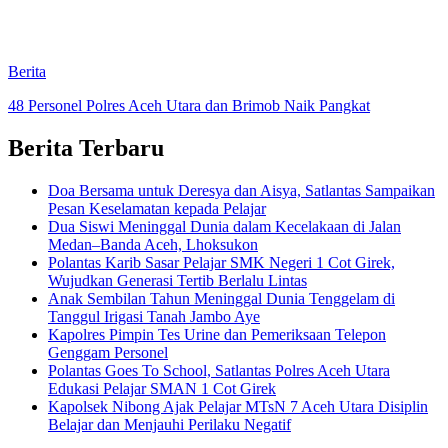
Berita
48 Personel Polres Aceh Utara dan Brimob Naik Pangkat
Berita Terbaru
Doa Bersama untuk Deresya dan Aisya, Satlantas Sampaikan
Pesan Keselamatan kepada Pelajar
Dua Siswi Meninggal Dunia dalam Kecelakaan di Jalan
Medan–Banda Aceh, Lhoksukon
Polantas Karib Sasar Pelajar SMK Negeri 1 Cot Girek,
Wujudkan Generasi Tertib Berlalu Lintas
Anak Sembilan Tahun Meninggal Dunia Tenggelam di
Tanggul Irigasi Tanah Jambo Aye
Kapolres Pimpin Tes Urine dan Pemeriksaan Telepon
Genggam Personel
Polantas Goes To School, Satlantas Polres Aceh Utara
Edukasi Pelajar SMAN 1 Cot Girek
Kapolsek Nibong Ajak Pelajar MTsN 7 Aceh Utara Disiplin
Belajar dan Menjauhi Perilaku Negatif