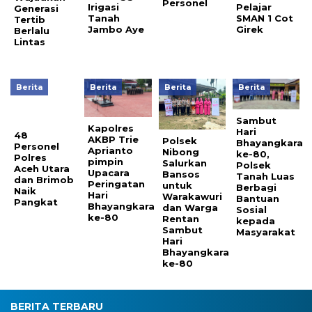
Personel
Irigasi
Pelajar
Generasi
Tanah
SMAN 1 Cot
Tertib
Jambo Aye
Girek
Berlalu
Lintas
Berita
Berita
Berita
Berita
Sambut
Kapolres
Hari
48
AKBP Trie
Polsek
Bhayangkara
Personel
Aprianto
Nibong
ke-80,
Polres
pimpin
Salurkan
Polsek
Aceh Utara
Upacara
Bansos
Tanah Luas
dan Brimob
Peringatan
untuk
Berbagi
Naik
Hari
Warakawuri
Bantuan
Pangkat
Bhayangkara
dan Warga
Sosial
ke-80
Rentan
kepada
Sambut
Masyarakat
Hari
Bhayangkara
ke-80
BERITA TERBARU