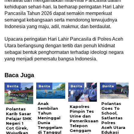
merawat dan mengamalkan nilai-nilai Pancasila dalam
kehidupan sehari-hari. Ia berharap peringatan Hari Lahir
Pancasila Tahun 2026 dapat semakin memperkuat
semangat kebangsaan serta mendorong terwujudnya
Indonesia yang maju, adil, makmur, dan berdaulat.
Upacara peringatan Hari Lahir Pancasila di Polres Aceh
Utara berlangsung dengan tertib dan penuh khidmat
sebagai bentuk penghormatan terhadap ideologi negara
yang menjadi pemersatu bangsa Indonesia.
Baca Juga
Berita
Berita
Berita
Berita
Anak
Polantas
Kapolres
Sembilan
Goes To
Polantas
Pimpin Tes
Tahun
School,
Karib Sasar
Urine dan
Meninggal
Satlantas
Pelajar SMK
Pemeriksaan
Dunia
Polres
Negeri 1
Telepon
Tenggelam
Aceh Utara
Cot Girek,
Genggam
di Tanggul
Edukasi
Wujudkan