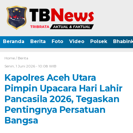
Beranda
Berita
Foto
Video
Polsek
Bhabin
Home /
Berita
Senin, 1 Juni 2026 - 10:08 WIB
Kapolres Aceh Utara
Pimpin Upacara Hari Lahir
Pancasila 2026, Tegaskan
Pentingnya Persatuan
Bangsa