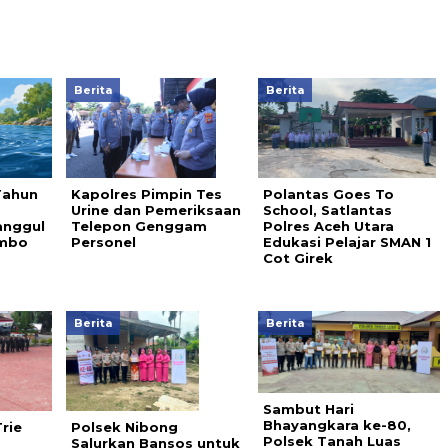
Berita
Berita
Tahun
Kapolres Pimpin Tes
Polantas Goes To
a
Urine dan Pemeriksaan
School, Satlantas
anggul
Telepon Genggam
Polres Aceh Utara
ambo
Personel
Edukasi Pelajar SMAN 1
Cot Girek
Berita
Berita
Sambut Hari
Bhayangkara ke-80,
rie
Polsek Nibong
Polsek Tanah Luas
Salurkan Bansos untuk