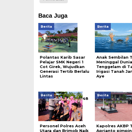
Baca Juga
Berita
Berita
Polantas Karib Sasar
Anak Sembilan 
Pelajar SMK Negeri 1
Meninggal Duni
Cot Girek, Wujudkan
Tenggelam di T
Generasi Tertib Berlalu
Irigasi Tanah J
Lintas
Aye
Berita
Berita
48
Personel Polres Aceh
Kapolres AKBP T
Utara dan Brimob Naik
Aprianto pimpin