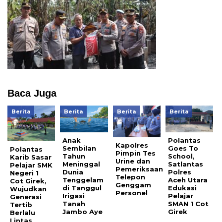
Baca Juga
Berita
Berita
Berita
Berita
Anak
Polantas
Kapolres
Sembilan
Goes To
Polantas
Pimpin Tes
Tahun
School,
Karib Sasar
Urine dan
Meninggal
Satlantas
Pelajar SMK
Pemeriksaan
Dunia
Polres
Negeri 1
Telepon
Tenggelam
Aceh Utara
Cot Girek,
Genggam
di Tanggul
Edukasi
Wujudkan
Personel
Irigasi
Pelajar
Generasi
Tanah
SMAN 1 Cot
Tertib
Jambo Aye
Girek
Berlalu
Lintas