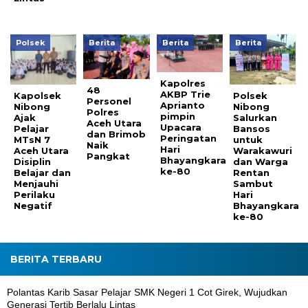
Polsek
Berita
Berita
Berita
Kapolres
48
AKBP Trie
Kapolsek
Polsek
Personel
Aprianto
Nibong
Nibong
Polres
pimpin
Ajak
Salurkan
Aceh Utara
Upacara
Pelajar
Bansos
dan Brimob
Peringatan
MTsN 7
untuk
Naik
Hari
Aceh Utara
Warakawuri
Pangkat
Bhayangkara
Disiplin
dan Warga
ke-80
Belajar dan
Rentan
Menjauhi
Sambut
Perilaku
Hari
Negatif
Bhayangkara
ke-80
BERITA TERBARU
Polantas Karib Sasar Pelajar SMK Negeri 1 Cot Girek, Wujudkan
Generasi Tertib Berlalu Lintas