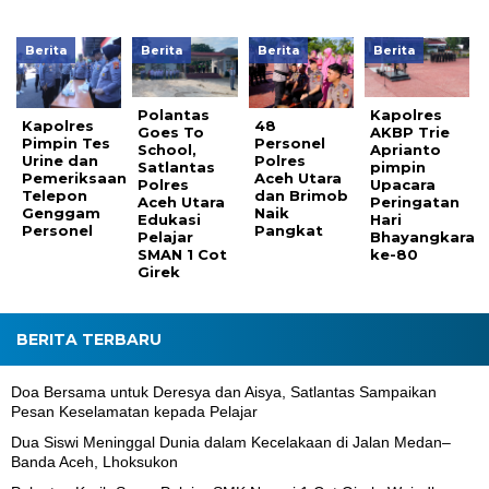
Berita
Berita
Berita
Berita
Polantas
Kapolres
Kapolres
48
Goes To
AKBP Trie
Pimpin Tes
Personel
School,
Aprianto
Urine dan
Polres
Satlantas
pimpin
Pemeriksaan
Aceh Utara
Polres
Upacara
Telepon
dan Brimob
Aceh Utara
Peringatan
Genggam
Naik
Edukasi
Hari
Personel
Pangkat
Pelajar
Bhayangkara
SMAN 1 Cot
ke-80
Girek
BERITA TERBARU
Doa Bersama untuk Deresya dan Aisya, Satlantas Sampaikan
Pesan Keselamatan kepada Pelajar
Dua Siswi Meninggal Dunia dalam Kecelakaan di Jalan Medan–
Banda Aceh, Lhoksukon