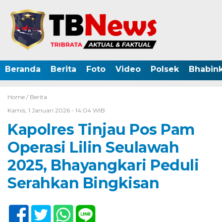
Beranda
Berita
Foto
Video
Polsek
Bhabin
Home /
Berita
Kamis, 1 Januari 2026 - 14:04 WIB
Kapolres Tinjau Pos Pam
Operasi Lilin Seulawah
2025, Bhayangkari Peduli
Serahkan Bingkisan