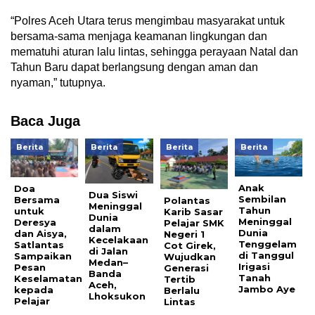
“Polres Aceh Utara terus mengimbau masyarakat untuk
bersama-sama menjaga keamanan lingkungan dan
mematuhi aturan lalu lintas, sehingga perayaan Natal dan
Tahun Baru dapat berlangsung dengan aman dan
nyaman,” tutupnya.
Baca Juga
Berita
Berita
Berita
Berita
Anak
Doa
Dua Siswi
Sembilan
Bersama
Polantas
Meninggal
Tahun
untuk
Karib Sasar
Dunia
Meninggal
Deresya
Pelajar SMK
dalam
Dunia
dan Aisya,
Negeri 1
Kecelakaan
Tenggelam
Satlantas
Cot Girek,
di Jalan
di Tanggul
Sampaikan
Wujudkan
Medan–
Irigasi
Pesan
Generasi
Banda
Tanah
Keselamatan
Tertib
Aceh,
Jambo Aye
kepada
Berlalu
Lhoksukon
Pelajar
Lintas