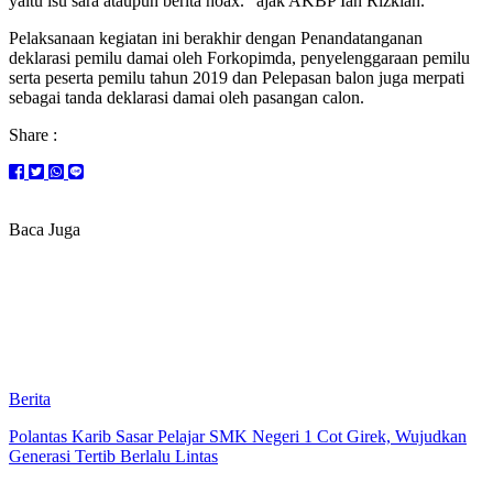
yaitu isu sara ataupun berita hoax.” ajak AKBP Ian Rizkian.
Pelaksanaan kegiatan ini berakhir dengan Penandatanganan
deklarasi pemilu damai oleh Forkopimda, penyelenggaraan pemilu
serta peserta pemilu tahun 2019 dan Pelepasan balon juga merpati
sebagai tanda deklarasi damai oleh pasangan calon.
Share :
Baca Juga
Berita
Polantas Karib Sasar Pelajar SMK Negeri 1 Cot Girek, Wujudkan
Generasi Tertib Berlalu Lintas