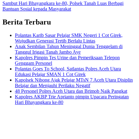
Sambut Hari Bhayangkara ke-80, Polsek Tanah Luas Berbagi
Bantuan Sosial kepada Masyarakat
Berita Terbaru
Polantas Karib Sasar Pelajar SMK Negeri 1 Cot Girek,
Wujudkan Generasi Tertib Berlalu Lintas
Anak Sembilan Tahun Meninggal Dunia Tenggelam di
Tanggul Irigasi Tanah Jambo Aye
Kapolres Pimpin Tes Urine dan Pemeriksaan Telepon
Genggam Personel
Polantas Goes To School, Satlantas Polres Aceh Utara
Edukasi Pelajar SMAN 1 Cot Girek
Kapolsek Nibong Ajak Pelajar MTsN 7 Aceh Utara Disiplin
Belajar dan Menjauhi Perilaku Negatif
48 Personel Polres Aceh Utara dan Brimob Naik Pangkat
Kapolres AKBP Trie Aprianto pimpin Upacara Peringatan
Hari Bhayangkara ke-80