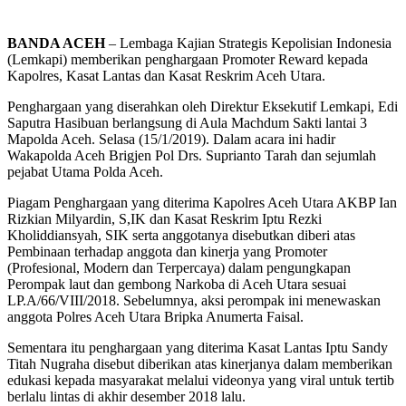
BANDA ACEH
– Lembaga Kajian Strategis Kepolisian Indonesia
(Lemkapi) memberikan penghargaan Promoter Reward kepada
Kapolres, Kasat Lantas dan Kasat Reskrim Aceh Utara.
Penghargaan yang diserahkan oleh Direktur Eksekutif Lemkapi, Edi
Saputra Hasibuan berlangsung di Aula Machdum Sakti lantai 3
Mapolda Aceh. Selasa (15/1/2019). Dalam acara ini hadir
Wakapolda Aceh Brigjen Pol Drs. Suprianto Tarah dan sejumlah
pejabat Utama Polda Aceh.
Piagam Penghargaan yang diterima Kapolres Aceh Utara AKBP Ian
Rizkian Milyardin, S,IK dan Kasat Reskrim Iptu Rezki
Kholiddiansyah, SIK serta anggotanya disebutkan diberi atas
Pembinaan terhadap anggota dan kinerja yang Promoter
(Profesional, Modern dan Terpercaya) dalam pengungkapan
Perompak laut dan gembong Narkoba di Aceh Utara sesuai
LP.A/66/VIII/2018. Sebelumnya, aksi perompak ini menewaskan
anggota Polres Aceh Utara Bripka Anumerta Faisal.
Sementara itu penghargaan yang diterima Kasat Lantas Iptu Sandy
Titah Nugraha disebut diberikan atas kinerjanya dalam memberikan
edukasi kepada masyarakat melalui videonya yang viral untuk tertib
berlalu lintas di akhir desember 2018 lalu.