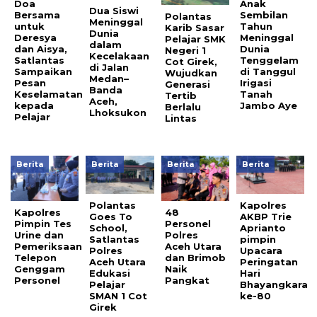
Anak
Doa
Dua Siswi
Sembilan
Bersama
Polantas
Meninggal
Tahun
untuk
Karib Sasar
Dunia
Meninggal
Deresya
Pelajar SMK
dalam
Dunia
dan Aisya,
Negeri 1
Kecelakaan
Tenggelam
Satlantas
Cot Girek,
di Jalan
di Tanggul
Sampaikan
Wujudkan
Medan–
Irigasi
Pesan
Generasi
Banda
Tanah
Keselamatan
Tertib
Aceh,
Jambo Aye
kepada
Berlalu
Lhoksukon
Pelajar
Lintas
Berita
Berita
Berita
Berita
Polantas
Kapolres
Kapolres
48
Goes To
AKBP Trie
Pimpin Tes
Personel
School,
Aprianto
Urine dan
Polres
Satlantas
pimpin
Pemeriksaan
Aceh Utara
Polres
Upacara
Telepon
dan Brimob
Aceh Utara
Peringatan
Genggam
Naik
Edukasi
Hari
Personel
Pangkat
Pelajar
Bhayangkara
SMAN 1 Cot
ke-80
Girek