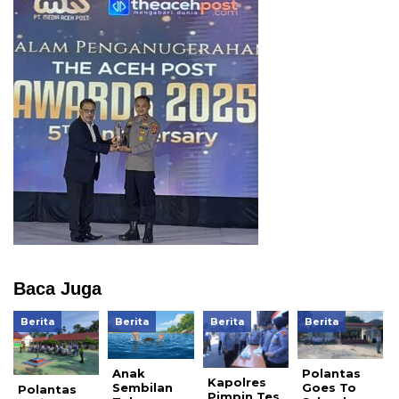
Baca Juga
Berita
Berita
Berita
Berita
Anak
Polantas
Kapolres
Sembilan
Goes To
Polantas
Pimpin Tes