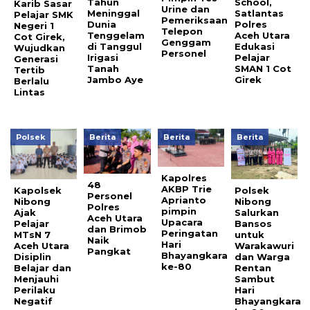
Tahun
School,
Karib Sasar
Urine dan
Meninggal
Satlantas
Pelajar SMK
Pemeriksaan
Dunia
Polres
Negeri 1
Telepon
Tenggelam
Aceh Utara
Cot Girek,
Genggam
di Tanggul
Edukasi
Wujudkan
Personel
Irigasi
Pelajar
Generasi
Tanah
SMAN 1 Cot
Tertib
Jambo Aye
Girek
Berlalu
Lintas
Polsek
Berita
Berita
Berita
Kapolres
48
AKBP Trie
Kapolsek
Polsek
Personel
Aprianto
Nibong
Nibong
Polres
pimpin
Ajak
Salurkan
Aceh Utara
Upacara
Pelajar
Bansos
dan Brimob
Peringatan
MTsN 7
untuk
Naik
Hari
Aceh Utara
Warakawuri
Pangkat
Bhayangkara
Disiplin
dan Warga
ke-80
Belajar dan
Rentan
Menjauhi
Sambut
Perilaku
Hari
Negatif
Bhayangkara