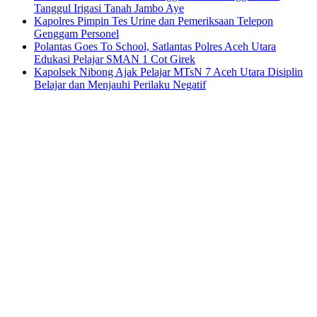
Tanggul Irigasi Tanah Jambo Aye
Kapolres Pimpin Tes Urine dan Pemeriksaan Telepon
Genggam Personel
Polantas Goes To School, Satlantas Polres Aceh Utara
Edukasi Pelajar SMAN 1 Cot Girek
Kapolsek Nibong Ajak Pelajar MTsN 7 Aceh Utara Disiplin
Belajar dan Menjauhi Perilaku Negatif