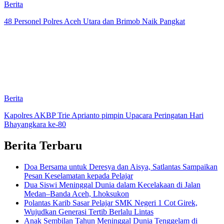
Berita
48 Personel Polres Aceh Utara dan Brimob Naik Pangkat
Berita
Kapolres AKBP Trie Aprianto pimpin Upacara Peringatan Hari
Bhayangkara ke-80
Berita Terbaru
Doa Bersama untuk Deresya dan Aisya, Satlantas Sampaikan
Pesan Keselamatan kepada Pelajar
Dua Siswi Meninggal Dunia dalam Kecelakaan di Jalan
Medan–Banda Aceh, Lhoksukon
Polantas Karib Sasar Pelajar SMK Negeri 1 Cot Girek,
Wujudkan Generasi Tertib Berlalu Lintas
Anak Sembilan Tahun Meninggal Dunia Tenggelam di