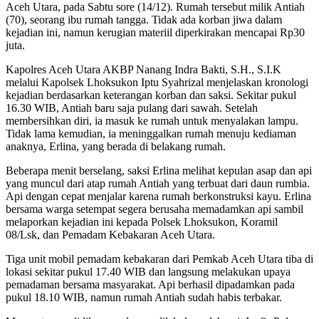
Aceh Utara, pada Sabtu sore (14/12). Rumah tersebut milik Antiah
(70), seorang ibu rumah tangga. Tidak ada korban jiwa dalam
kejadian ini, namun kerugian materiil diperkirakan mencapai Rp30
juta.
Kapolres Aceh Utara AKBP Nanang Indra Bakti, S.H., S.I.K
melalui Kapolsek Lhoksukon Iptu Syahrizal menjelaskan kronologi
kejadian berdasarkan keterangan korban dan saksi. Sekitar pukul
16.30 WIB, Antiah baru saja pulang dari sawah. Setelah
membersihkan diri, ia masuk ke rumah untuk menyalakan lampu.
Tidak lama kemudian, ia meninggalkan rumah menuju kediaman
anaknya, Erlina, yang berada di belakang rumah.
Beberapa menit berselang, saksi Erlina melihat kepulan asap dan api
yang muncul dari atap rumah Antiah yang terbuat dari daun rumbia.
Api dengan cepat menjalar karena rumah berkonstruksi kayu. Erlina
bersama warga setempat segera berusaha memadamkan api sambil
melaporkan kejadian ini kepada Polsek Lhoksukon, Koramil
08/Lsk, dan Pemadam Kebakaran Aceh Utara.
Tiga unit mobil pemadam kebakaran dari Pemkab Aceh Utara tiba di
lokasi sekitar pukul 17.40 WIB dan langsung melakukan upaya
pemadaman bersama masyarakat. Api berhasil dipadamkan pada
pukul 18.10 WIB, namun rumah Antiah sudah habis terbakar.