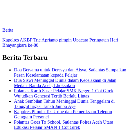
Berita
Kapolres AKBP Trie Aprianto pimpin Upacara Peringatan Hari
Bhayangkara ke-80
Berita Terbaru
Doa Bersama untuk Deresya dan Aisya, Satlantas Sampaikan
Pesan Keselamatan kepada Pelajar
Dua Siswi Meninggal Dunia dalam Kecelakaan di Jalan
Medan–Banda Aceh, Lhoksukon
Polantas Karib Sasar Pelajar SMK Negeri 1 Cot Girek,
Wujudkan Generasi Tertib Berlalu Lintas
Anak Sembilan Tahun Meninggal Dunia Tenggelam di
Tanggul Irigasi Tanah Jambo Aye
Kapolres Pimpin Tes Urine dan Pemeriksaan Telepon
Genggam Personel
Polantas Goes To School, Satlantas Polres Aceh Utara
Edukasi Pelajar SMAN 1 Cot Girek