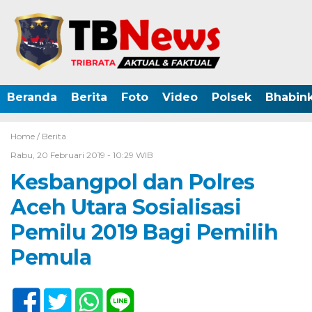
Beranda
Berita
Foto
Video
Polsek
Bhabin
Home /
Berita
Rabu, 20 Februari 2019 - 10:29 WIB
Kesbangpol dan Polres
Aceh Utara Sosialisasi
Pemilu 2019 Bagi Pemilih
Pemula