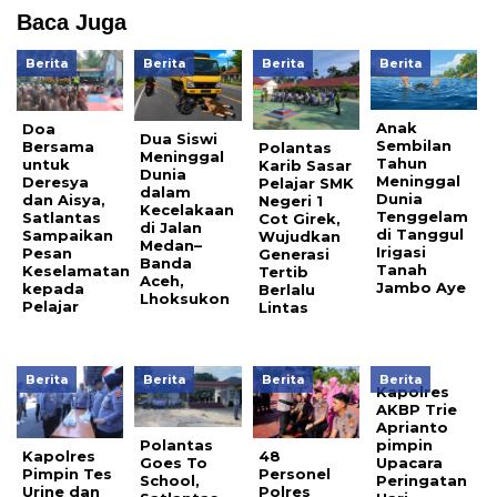
Baca Juga
Berita
Berita
Berita
Berita
Anak
Doa
Dua Siswi
Sembilan
Bersama
Polantas
Meninggal
Tahun
untuk
Karib Sasar
Dunia
Meninggal
Deresya
Pelajar SMK
dalam
Dunia
dan Aisya,
Negeri 1
Kecelakaan
Tenggelam
Satlantas
Cot Girek,
di Jalan
di Tanggul
Sampaikan
Wujudkan
Medan–
Irigasi
Pesan
Generasi
Banda
Tanah
Keselamatan
Tertib
Aceh,
Jambo Aye
kepada
Berlalu
Lhoksukon
Pelajar
Lintas
Berita
Berita
Berita
Berita
Kapolres
AKBP Trie
Aprianto
Polantas
pimpin
Kapolres
48
Goes To
Upacara
Pimpin Tes
Personel
School,
Peringatan
Urine dan
Polres