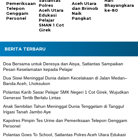
Satlantas
Hari
Pemeriksaan
Aceh Utara
Polres
Bhayangkara
Telepon
dan Brimob
Aceh Utara
ke-80
Genggam
Naik
Edukasi
Personel
Pangkat
Pelajar
SMAN 1 Cot
Girek
BERITA TERBARU
Doa Bersama untuk Deresya dan Aisya, Satlantas Sampaikan
Pesan Keselamatan kepada Pelajar
Dua Siswi Meninggal Dunia dalam Kecelakaan di Jalan Medan–
Banda Aceh, Lhoksukon
Polantas Karib Sasar Pelajar SMK Negeri 1 Cot Girek, Wujudkan
Generasi Tertib Berlalu Lintas
Anak Sembilan Tahun Meninggal Dunia Tenggelam di Tanggul
Irigasi Tanah Jambo Aye
Kapolres Pimpin Tes Urine dan Pemeriksaan Telepon Genggam
Personel
Polantas Goes To School, Satlantas Polres Aceh Utara Edukasi