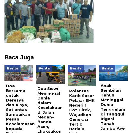
Baca Juga
Berita
Berita
Berita
Berita
Anak
Doa
Dua Siswi
Sembilan
Bersama
Polantas
Meninggal
Tahun
untuk
Karib Sasar
Dunia
Meninggal
Deresya
Pelajar SMK
dalam
Dunia
dan Aisya,
Negeri 1
Kecelakaan
Tenggelam
Satlantas
Cot Girek,
di Jalan
di Tanggul
Sampaikan
Wujudkan
Medan–
Irigasi
Pesan
Generasi
Banda
Tanah
Keselamatan
Tertib
Aceh,
Jambo Aye
kepada
Berlalu
Lhoksukon