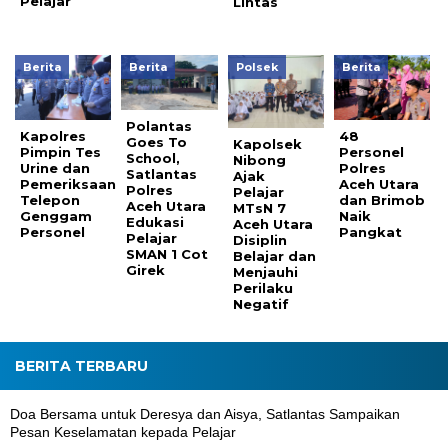
Pelajar
Lintas
Berita
Berita
Polsek
Berita
Polantas
Kapolres
48
Goes To
Kapolsek
Pimpin Tes
Personel
School,
Nibong
Urine dan
Polres
Satlantas
Ajak
Pemeriksaan
Aceh Utara
Polres
Pelajar
Telepon
dan Brimob
Aceh Utara
MTsN 7
Genggam
Naik
Edukasi
Aceh Utara
Personel
Pangkat
Pelajar
Disiplin
SMAN 1 Cot
Belajar dan
Girek
Menjauhi
Perilaku
Negatif
BERITA TERBARU
Doa Bersama untuk Deresya dan Aisya, Satlantas Sampaikan
Pesan Keselamatan kepada Pelajar