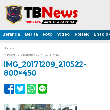
Beranda
Berita
Foto
Video
Polsek
Bhabin
Home /
Minggu, 10 Desember 2017 - 03:31 WIB
IMG_20171209_210522-
800×450