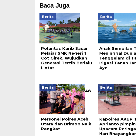
Baca Juga
Berita
Berita
Polantas Karib Sasar
Anak Sembilan 
Pelajar SMK Negeri 1
Meninggal Duni
Cot Girek, Wujudkan
Tenggelam di T
Generasi Tertib Berlalu
Irigasi Tanah J
Lintas
Aye
Berita
Berita
48
Personel Polres Aceh
Kapolres AKBP T
Utara dan Brimob Naik
Aprianto pimpin
Pangkat
Upacara Pering
Hari Bhayangkar