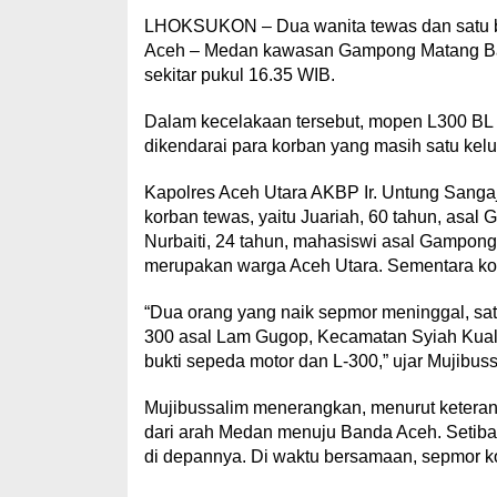
LHOKSUKON – Dua wanita tewas dan satu boca
Aceh – Medan kawasan Gampong Matang Bayu
sekitar pukul 16.35 WIB.
Dalam kecelakaan tersebut, mopen L300 B
dikendarai para korban yang masih satu kel
Kapolres Aceh Utara AKBP Ir. Untung Sangaj
korban tewas, yaitu Juariah, 60 tahun, as
Nurbaiti, 24 tahun, mahasiswi asal Gampo
merupakan warga Aceh Utara. Sementara korba
“Dua orang yang naik sepmor meninggal, satu 
300 asal Lam Gugop, Kecamatan Syiah Kual
bukti sepeda motor dan L-300,” ujar Mujibuss
Mujibussalim menerangkan, menurut keterang
dari arah Medan menuju Banda Aceh. Setiba 
di depannya. Di waktu bersamaan, sepmor ko