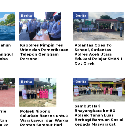
Berita
Berita
Tahun
Kapolres Pimpin Tes
Polantas Goes To
a
Urine dan Pemeriksaan
School, Satlantas
anggul
Telepon Genggam
Polres Aceh Utara
ambo
Personel
Edukasi Pelajar SMAN 1
Cot Girek
Berita
Berita
Sambut Hari
Bhayangkara ke-80,
rie
Polsek Nibong
Polsek Tanah Luas
Salurkan Bansos untuk
Berbagi Bantuan Sosial
atan
Warakawuri dan Warga
kepada Masyarakat
a ke-
Rentan Sambut Hari