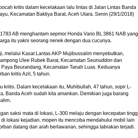
h kritis dalam kecelakaan lalu lintas di Jalan Lintas Banda
, Kecamatan Baktiya Barat, Aceh Utara. Senin (29/1/2018)
L 1783 AB menghantam sepmor Honda Vario BL 3861 NAB yang
uarga itu yakni seorang nenek dengan dua cucunya.
i, melalui Kasat Lantas AKP Mujibussalim menyebutkan,
al Gampong Ulee Rubek Barat, Kecamatan Seunuddon dan
ng Paya Beurandang, Kecamatan Tanah Luas. Keduanya
n kritis Azil, 5 tahun.
kritis. Dalam kecelakaan itu, Muhibullah, 47 tahun, sopir L-
a, Banda Aceh sudah kita amankan. Demikian juga barang
alim.
an saksi mata di lokasi, L-300 melaju dengan kecepatan tingg
di lokasi kejadian, mopen itu mencoba mendahului mobil lain
rban datang dari arah berlawanan, sehingga tabrakan terjadi.