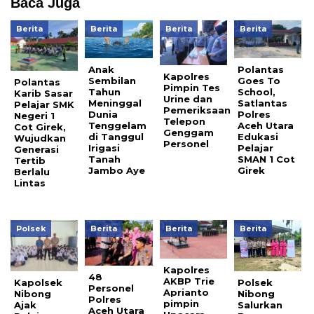
Baca Juga
Berita
Berita
Berita
Berita
Anak
Polantas
Kapolres
Sembilan
Goes To
Polantas
Pimpin Tes
Tahun
School,
Karib Sasar
Urine dan
Meninggal
Satlantas
Pelajar SMK
Pemeriksaan
Dunia
Polres
Negeri 1
Telepon
Tenggelam
Aceh Utara
Cot Girek,
Genggam
di Tanggul
Edukasi
Wujudkan
Personel
Irigasi
Pelajar
Generasi
Tanah
SMAN 1 Cot
Tertib
Jambo Aye
Girek
Berlalu
Lintas
Polsek
Berita
Berita
Berita
Kapolres
48
AKBP Trie
Kapolsek
Polsek
Personel
Aprianto
Nibong
Nibong
Polres
pimpin
Ajak
Salurkan
Aceh Utara