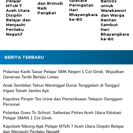
Upacara
Pelajar
Bansos
dan Brimob
Peringatan
MTsN 7
untuk
Naik
Hari
Aceh Utara
Warakawuri
Pangkat
Bhayangkara
Disiplin
dan Warga
ke-80
Belajar dan
Rentan
Menjauhi
Sambut
Perilaku
Hari
Negatif
Bhayangkara
ke-80
BERITA TERBARU
Polantas Karib Sasar Pelajar SMK Negeri 1 Cot Girek, Wujudkan
Generasi Tertib Berlalu Lintas
Anak Sembilan Tahun Meninggal Dunia Tenggelam di Tanggul
Irigasi Tanah Jambo Aye
Kapolres Pimpin Tes Urine dan Pemeriksaan Telepon Genggam
Personel
Polantas Goes To School, Satlantas Polres Aceh Utara Edukasi
Pelajar SMAN 1 Cot Girek
Kapolsek Nibong Ajak Pelajar MTsN 7 Aceh Utara Disiplin Belajar
dan Menjauhi Perilaku Negatif