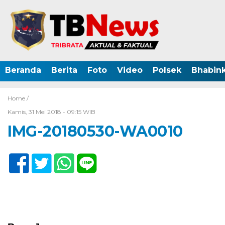
Beranda
Berita
Foto
Video
Polsek
Bhabin
Home /
Kamis, 31 Mei 2018 - 09:15 WIB
IMG-20180530-WA0010