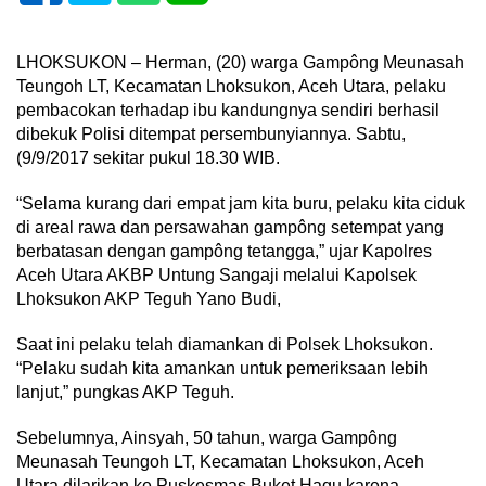
LHOKSUKON – Herman, (20) warga Gampông Meunasah
Teungoh LT, Kecamatan Lhoksukon, Aceh Utara, pelaku
pembacokan terhadap ibu kandungnya sendiri berhasil
dibekuk Polisi ditempat persembunyiannya. Sabtu,
(9/9/2017 sekitar pukul 18.30 WIB.
“Selama kurang dari empat jam kita buru, pelaku kita ciduk
di areal rawa dan persawahan gampông setempat yang
berbatasan dengan gampông tetangga,” ujar Kapolres
Aceh Utara AKBP Untung Sangaji melalui Kapolsek
Lhoksukon AKP Teguh Yano Budi,
Saat ini pelaku telah diamankan di Polsek Lhoksukon.
“Pelaku sudah kita amankan untuk pemeriksaan lebih
lanjut,” pungkas AKP Teguh.
Sebelumnya, Ainsyah, 50 tahun, warga Gampông
Meunasah Teungoh LT, Kecamatan Lhoksukon, Aceh
Utara dilarikan ke Puskesmas Buket Hagu karena