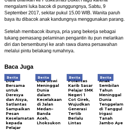
mengalami luka bacok di punggungnya, Sabtu, 9
September 2017, sekitar pukul 15.00 WIB. Wanita paruh
baya itu dibacok anak kandungnya menggunakan parang.
Setelah membacok ibunya, pria yang bekerja sebagai
tukang pemasang pelaminan pengantin itu pun melarikan
diri dan bersembunyi ke arah rawa diarea persawahan
melalui pintu belakang rumahnya.
Baca Juga
Berita
Berita
Berita
Berita
Doa
Dua Siswi
Polantas
Anak
Bersama
Meninggal
Karib Sasar
Sembilan
untuk
Dunia
Pelajar SMK
Tahun
Deresya
dalam
Negeri 1
Meninggal
dan Aisya,
Kecelakaan
Cot Girek,
Dunia
Satlantas
di Jalan
Wujudkan
Tenggelam
Sampaikan
Medan–
Generasi
di Tanggul
Pesan
Banda
Tertib
Irigasi
Keselamatan
Aceh,
Berlalu
Tanah
kepada
Lhoksukon
Lintas
Jambo Aye
Pelajar