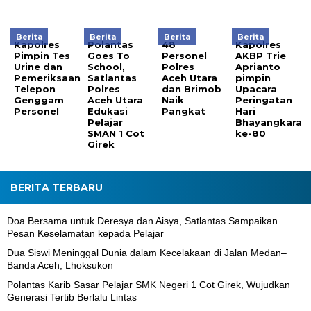
Berita
Berita
Berita
Berita
Kapolres
Polantas
48
Kapolres
Pimpin Tes
Goes To
Personel
AKBP Trie
Urine dan
School,
Polres
Aprianto
Pemeriksaan
Satlantas
Aceh Utara
pimpin
Telepon
Polres
dan Brimob
Upacara
Genggam
Aceh Utara
Naik
Peringatan
Personel
Edukasi
Pangkat
Hari
Pelajar
Bhayangkara
SMAN 1 Cot
ke-80
Girek
BERITA TERBARU
Doa Bersama untuk Deresya dan Aisya, Satlantas Sampaikan
Pesan Keselamatan kepada Pelajar
Dua Siswi Meninggal Dunia dalam Kecelakaan di Jalan Medan–
Banda Aceh, Lhoksukon
Polantas Karib Sasar Pelajar SMK Negeri 1 Cot Girek, Wujudkan
Generasi Tertib Berlalu Lintas