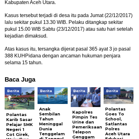
Kabupaten Aceh Utara.
Kasus tersebut terjadi di desa itu pada Jumat (22/12/2017)
lalu sekitar pukul 13.30 WIB. Pelaku ditangkap sekitar
pukul 15.00 WIB Sabtu (23/12/2017) atau satu hari setelah
kejadian dimaksud.
Atas kasus itu, tersangka dijerat pasal 365 ayat 3 jo pasal
388 KUHPidana dengan ancaman hukuman penjara
selama 15 tahun.
Baca Juga
Berita
Berita
Berita
Berita
Anak
Polantas
Kapolres
Sembilan
Goes To
Polantas
Pimpin Tes
Tahun
School,
Karib Sasar
Urine dan
Meninggal
Satlantas
Pelajar SMK
Pemeriksaan
Dunia
Polres
Negeri 1
Telepon
Tenggelam
Aceh Utara
Cot Girek,
Genggam
di Tanggul
Edukasi