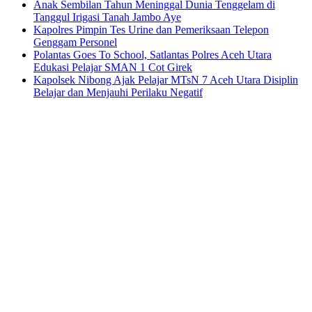
Anak Sembilan Tahun Meninggal Dunia Tenggelam di
Tanggul Irigasi Tanah Jambo Aye
Kapolres Pimpin Tes Urine dan Pemeriksaan Telepon
Genggam Personel
Polantas Goes To School, Satlantas Polres Aceh Utara
Edukasi Pelajar SMAN 1 Cot Girek
Kapolsek Nibong Ajak Pelajar MTsN 7 Aceh Utara Disiplin
Belajar dan Menjauhi Perilaku Negatif