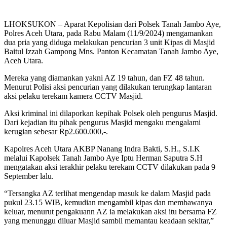
LHOKSUKON – Aparat Kepolisian dari Polsek Tanah Jambo Aye,
Polres Aceh Utara, pada Rabu Malam (11/9/2024) mengamankan
dua pria yang diduga melakukan pencurian 3 unit Kipas di Masjid
Baitul Izzah Gampong Mns. Panton Kecamatan Tanah Jambo Aye,
Aceh Utara.
Mereka yang diamankan yakni AZ 19 tahun, dan FZ 48 tahun.
Menurut Polisi aksi pencurian yang dilakukan terungkap lantaran
aksi pelaku terekam kamera CCTV Masjid.
Aksi kriminal ini dilaporkan kepihak Polsek oleh pengurus Masjid.
Dari kejadian itu pihak pengurus Masjid mengaku mengalami
kerugian sebesar Rp2.600.000,-.
Kapolres Aceh Utara AKBP Nanang Indra Bakti, S.H., S.I.K
melalui Kapolsek Tanah Jambo Aye Iptu Herman Saputra S.H
mengatakan aksi terakhir pelaku terekam CCTV dilakukan pada 9
September lalu.
“Tersangka AZ terlihat mengendap masuk ke dalam Masjid pada
pukul 23.15 WIB, kemudian mengambil kipas dan membawanya
keluar, menurut pengakuann AZ ia melakukan aksi itu bersama FZ
yang menunggu diluar Masjid sambil memantau keadaan sekitar,”