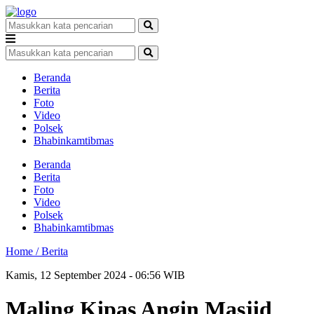
Beranda
Berita
Foto
Video
Polsek
Bhabinkamtibmas
Beranda
Berita
Foto
Video
Polsek
Bhabinkamtibmas
Home /
Berita
Kamis, 12 September 2024 - 06:56 WIB
Maling Kipas Angin Masjid