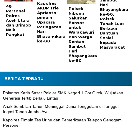
Kapolres
Hari
48
AKBP Trie
Polsek
Bhayangkara
Personel
Aprianto
Nibong
ke-80,
Polres
pimpin
Salurkan
Polsek
Aceh Utara
Upacara
Bansos
Tanah Luas
dan Brimob
Peringatan
untuk
Berbagi
Naik
Hari
Warakawuri
Bantuan
Pangkat
Bhayangkara
dan Warga
Sosial
ke-80
Rentan
kepada
Sambut
Masyarakat
Hari
Bhayangkara
ke-80
BERITA TERBARU
Polantas Karib Sasar Pelajar SMK Negeri 1 Cot Girek, Wujudkan
Generasi Tertib Berlalu Lintas
Anak Sembilan Tahun Meninggal Dunia Tenggelam di Tanggul
Irigasi Tanah Jambo Aye
Kapolres Pimpin Tes Urine dan Pemeriksaan Telepon Genggam
Personel