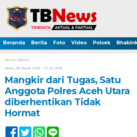
Beranda
Berita
Foto
Video
Polsek
Bhabin
Home /
Berita
Senin, 18 Maret 2019 - 07:52 WIB
Mangkir dari Tugas, Satu
Anggota Polres Aceh Utara
diberhentikan Tidak
Hormat