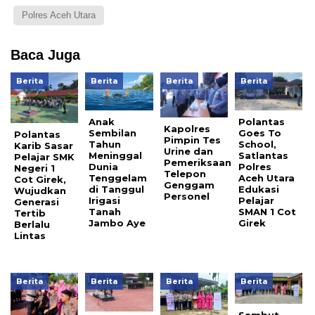
Polres Aceh Utara
Baca Juga
Berita
Berita
Berita
Berita
Anak
Polantas
Kapolres
Sembilan
Goes To
Polantas
Pimpin Tes
Tahun
School,
Karib Sasar
Urine dan
Meninggal
Satlantas
Pelajar SMK
Pemeriksaan
Dunia
Polres
Negeri 1
Telepon
Tenggelam
Aceh Utara
Cot Girek,
Genggam
di Tanggul
Edukasi
Wujudkan
Personel
Irigasi
Pelajar
Generasi
Tanah
SMAN 1 Cot
Tertib
Jambo Aye
Girek
Berlalu
Lintas
Berita
Berita
Berita
Berita
Sambut