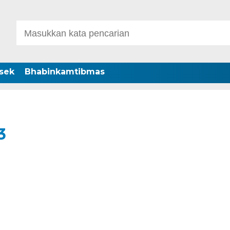
sek
Bhabinkamtibmas
3