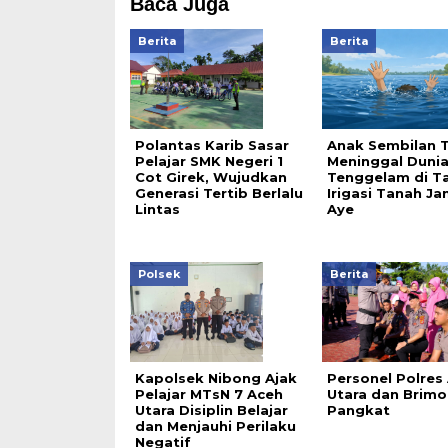
Baca Juga
Berita
Berita
Polantas Karib Sasar
Anak Sembilan 
Pelajar SMK Negeri 1
Meninggal Duni
Cot Girek, Wujudkan
Tenggelam di T
Generasi Tertib Berlalu
Irigasi Tanah J
Lintas
Aye
Polsek
Berita
Kapolsek Nibong Ajak
Personel Polres
Pelajar MTsN 7 Aceh
Utara dan Brimo
Utara Disiplin Belajar
Pangkat
dan Menjauhi Perilaku
Negatif